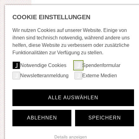
COOKIE EINSTELLUNGEN
Wir nutzen Cookies auf unserer Website. Einige von
ihnen sind technisch notwendig, während andere uns
helfen, diese Website zu verbessern oder zusätzliche
Neuigkeiten
Wege in Arbeit
Beratung + Be
Funktionalitäten zur Verfügung zu stellen.
Notwendige Cookies
Spendenformular
Startseite
Musik
Newsletteranmeldung
Externe Medien
Navigation für die Rubrik:
Musik
Neuigkeiten
ALLE AUSWÄHLEN
Veranstaltungskalender
Ticket-Shop
Gastronomie
ABLEHNEN
SPEICHERN
Vermietung
Festivals
Künstler*innen- und Agenturinfos
Details anzeigen