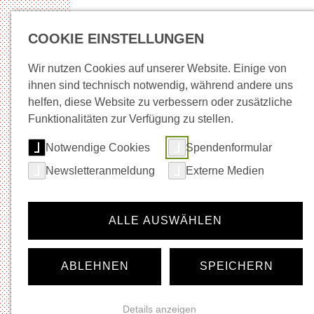
COOKIE EINSTELLUNGEN
Wir nutzen Cookies auf unserer Website. Einige von
ihnen sind technisch notwendig, während andere uns
helfen, diese Website zu verbessern oder zusätzliche
Neuigkeiten
Wege in Arbeit
Beratung + Be
Funktionalitäten zur Verfügung zu stellen.
Notwendige Cookies
Spendenformular
Startseite
Musik
Newsletteranmeldung
Externe Medien
Navigation für die Rubrik:
Musik
Neuigkeiten
ALLE AUSWÄHLEN
Veranstaltungskalender
Ticket-Shop
Gastronomie
ABLEHNEN
SPEICHERN
Vermietung
Festivals
Künstler*innen- und Agenturinfos
Details anzeigen