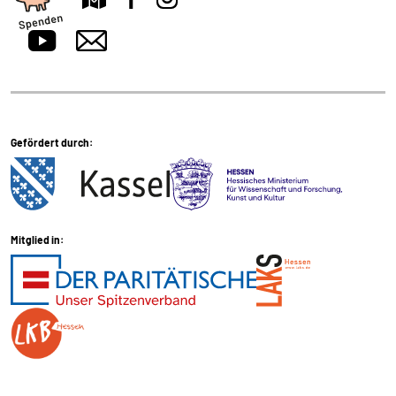
übertragen.
Sendinblue
Name:
__cfruid
Anbieter:
Gefördert durch:
Sendinblue GmbH, Köpenicker Straße 126, 10179
Berlin
Zweck:
Einbindung der Newsletteranmeldung.
Mitglied in:
Cookie Laufzeit:
Dauer der Sitzung
EXTERNE MEDIEN
Um Inhalte von Videoplattformen und Social Media
Plattformen anzeigen zu können, werden von diesen