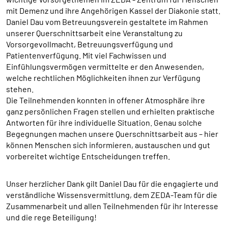
mit Demenz und ihre Angehörigen Kassel der Diakonie statt.
Cookie Laufzeit:
Daniel Dau vom Betreuungsverein gestaltete im Rahmen
1 Jahr
unserer Querschnittsarbeit eine Veranstaltung zu
Vorsorgevollmacht, Betreuungsverfügung und
Patientenverfügung. Mit viel Fachwissen und
Einfühlungsvermögen vermittelte er den Anwesenden,
SPENDENFORMULAR
welche rechtlichen Möglichkeiten ihnen zur Verfügung
Warum bitten wir darum für das Spendenformular
stehen.
Daten übertragen zu dürfen?
Die Teilnehmenden konnten in offener Atmosphäre ihre
Es werden Daten an HelpDirect und an Google
ganz persönlichen Fragen stellen und erhielten praktische
übertragen. Wir verwenden auf der Spendenseite
Antworten für ihre individuelle Situation. Genau solche
reCAPTCHA. reCAPTCHA versucht zu unterscheiden, ob
Begegnungen machen unsere Querschnittsarbeit aus – hier
eine bestimmte Handlung im Internet von einem
Menschen oder von einem Computerprogramm bzw. Bot
können Menschen sich informieren, austauschen und gut
vorgenommen wird. Wir verwenden reCAPTCHA
vorbereitet wichtige Entscheidungen treffen.
ausschließlich im Spendenformular um MIssbrauch
vorzubeugen. Da das Formular von HelpDirect zur
Unser herzlicher Dank gilt Daniel Dau für die engagierte und
Verfügung gestellt wird, werden auch die Daten des
verständliche Wissensvermittlung, dem ZEDA-Team für die
Captcha und des Formulars an HelpDirect übertragen.
Zusammenarbeit und allen Teilnehmenden für ihr Interesse
und die rege Beteiligung!
HelpDirect und Google reCAPTCHA