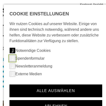
Kontrast-Ansicht
05 61 /22 07 12 - 0
COOKIE EINSTELLUNGEN
info@schlachthof-kassel.de
(öffnet 
Ticket-Shop
Wir nutzen Cookies auf unserer Website. Einige von
ihnen sind technisch notwendig, während andere uns
helfen, diese Website zu verbessern oder zusätzliche
Funktionalitäten zur Verfügung zu stellen.
Startseite
Beratung + Betreuung
Neuigkeiten
Notwendige Cookies
Spendenformular
Navigation für die Rubrik:
Beratung + Betreuung
Newsletteranmeldung
Neuigkeiten
Schuldenberatung
Externe Medien
Migrationsberatung für erwachsene Zugewanderte
Psychosoziale Beratung (PSB)
Betreuungsverein
ALLE AUSWÄHLEN