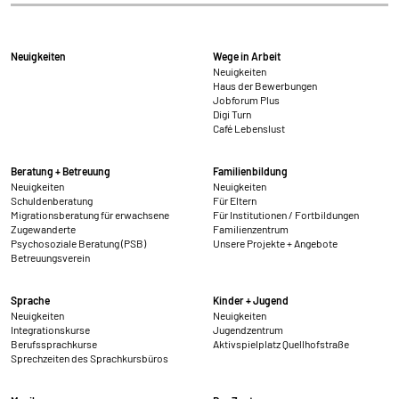
externen Medien Cookies gesetzt.
Google Maps und Google Fonts
Neuigkeiten
Wege in Arbeit
Neuigkeiten
Haus der Bewerbungen
Name:
Jobforum Plus
_ga, _gid, _gat_*, test_cookie
Digi Turn
Café Lebenslust
Anbieter:
Google Ireland Limited Gordon House, Barrow
Beratung + Betreuung
Familienbildung
Street Dublin 4 Irland
Neuigkeiten
Neuigkeiten
Schuldenberatung
Für Eltern
Migrationsberatung für erwachsene
Für Institutionen / Fortbildungen
Zweck:
Zugewanderte
Familienzentrum
Anzeige von Google Maps Karten
Psychosoziale Beratung (PSB)
Unsere Projekte + Angebote
Betreuungsverein
Cookie Laufzeit:
1 Tag, _ga 2 Jahre
Sprache
Kinder + Jugend
Neuigkeiten
Neuigkeiten
Integrationskurse
Jugendzentrum
Berufssprachkurse
Aktivspielplatz Quellhofstraße
Sprechzeiten des Sprachkursbüros