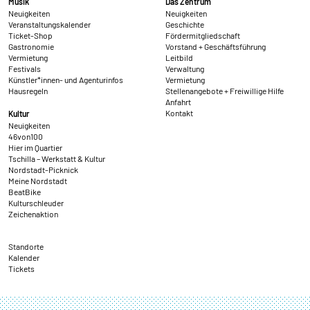
Musik
Das Zentrum
Neuigkeiten
Neuigkeiten
Veranstaltungskalender
Geschichte
Ticket-Shop
Fördermitgliedschaft
Gastronomie
Vorstand + Geschäftsführung
Vermietung
Leitbild
Festivals
Verwaltung
Künstler*innen- und Agenturinfos
Vermietung
Hausregeln
Stellenangebote + Freiwillige Hilfe
Anfahrt
Kontakt
Kultur
Neuigkeiten
46von100
Hier im Quartier
Tschilla – Werkstatt & Kultur
Nordstadt-Picknick
Meine Nordstadt
BeatBike
Kulturschleuder
Zeichenaktion
Standorte
Kalender
Tickets