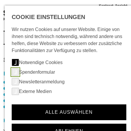
Kontrast-Ansicht
05 61 /22 07 12 - 0
COOKIE EINSTELLUNGEN
info@schlachthof-kassel.de
(öffnet 
Ticket-Shop
Wir nutzen Cookies auf unserer Website. Einige von
ihnen sind technisch notwendig, während andere uns
helfen, diese Website zu verbessern oder zusätzliche
Funktionalitäten zur Verfügung zu stellen.
Startseite
Beratung + Betreuung
Betreuungsverein
Notwendige Cookies
Spendenformular
Navigation für die Rubrik:
Beratung + Betreuung
Newsletteranmeldung
Neuigkeiten
Schuldenberatung
Externe Medien
Migrationsberatung für erwachsene Zugewanderte
Psychosoziale Beratung (PSB)
Betreuungsverein
ALLE AUSWÄHLEN
Kontakt - Betreuungsverein
Jasmina Todorovic