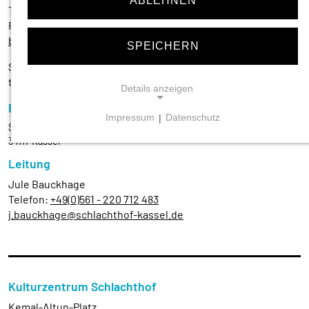
ABLEHNEN
Telefon:
+49(0)561 - 220 712 600
Fax:
+49(0)561 - 220 712 618
betreuungsverein@schlachthof-kassel.de
SPEICHERN
Sie können uns Mo., Di., Do. und Fr. von 10:00 bis 12:00 Uhr
telefonisch und persönlich erreichen.
Details anzeigen
Büroanschrift des Betreuungsverein
Impressum
|
Datenschutz
Sickingenstr. 7-9, 2. OG
NOTWENDIGE COOKIES
34117 Kassel
Notwendige Cookies ermöglichen grundlegende
Funktionen und sind für die einwandfreie Funktion der
Leitung
Website erforderlich.
Jule Bauckhage
Telefon:
+49(0)561 - 220 712 483
Einverständnis-Cookie
j.bauckhage@schlachthof-kassel.de
Name:
cookie_consent
Zweck:
Kulturzentrum Schlachthof
Dieser Cookie speichert die ausgewählten
Einverständnis-Optionen des Benutzers
Kemal-Altun-Platz