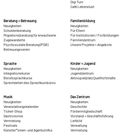
Digi Turn
Café Lebenslust
Beratung + Betreuung
Familienbildung
Neuigkeiten
Neuigkeiten
Schuldenberatung
Für Eltern
Migrationsberatung für erwachsene
Für Institutionen / Fortbildungen
Zugewanderte
Familienzentrum
Psychosoziale Beratung (PSB)
Unsere Projekte + Angebote
Betreuungsverein
Sprache
Kinder + Jugend
Neuigkeiten
Neuigkeiten
Integrationskurse
Jugendzentrum
Berufssprachkurse
Aktivspielplatz Quellhofstraße
Sprechzeiten des Sprachkursbüros
Musik
Das Zentrum
Neuigkeiten
Neuigkeiten
Veranstaltungskalender
Geschichte
Ticket-Shop
Fördermitgliedschaft
Gastronomie
Vorstand + Geschäftsführung
Vermietung
Leitbild
Festivals
Verwaltung
Künstler*innen- und Agenturinfos
Vermietung