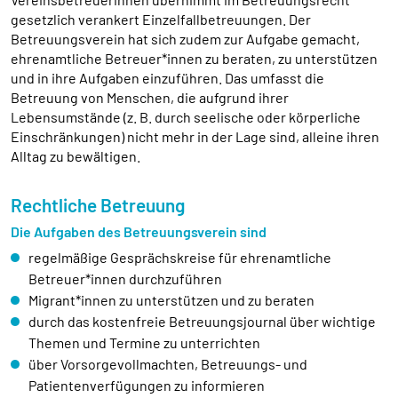
übertragen.
gesetzlich verankert Einzelfallbetreuungen. Der
Betreuungsverein hat sich zudem zur Aufgabe gemacht,
Sendinblue
ehrenamtliche Betreuer*innen zu beraten, zu unterstützen
und in ihre Aufgaben einzuführen. Das umfasst die
Name:
Betreuung von Menschen, die aufgrund ihrer
__cfruid
Lebensumstände (z. B. durch seelische oder körperliche
Einschränkungen) nicht mehr in der Lage sind, alleine ihren
Anbieter:
Alltag zu bewältigen.
Sendinblue GmbH, Köpenicker Straße 126, 10179
Berlin
Rechtliche Betreuung
Zweck:
Einbindung der Newsletteranmeldung.
Die Aufgaben des Betreuungsverein sind
regelmäßige Gesprächskreise für ehrenamtliche
Cookie Laufzeit:
Betreuer*innen durchzuführen
Dauer der Sitzung
Migrant*innen zu unterstützen und zu beraten
durch das kostenfreie Betreuungsjournal über wichtige
Themen und Termine zu unterrichten
EXTERNE MEDIEN
über Vorsorgevollmachten, Betreuungs- und
Um Inhalte von Videoplattformen und Social Media
Patientenverfügungen zu informieren
Plattformen anzeigen zu können, werden von diesen