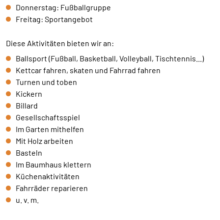
übertragen.
Donnerstag: Fußballgruppe
Freitag: Sportangebot
Sendinblue
Diese Aktivitäten bieten wir an:
Name:
Ballsport (Fußball, Basketball, Volleyball, Tischtennis...)
__cfruid
Kettcar fahren, skaten und Fahrrad fahren
Anbieter:
Turnen und toben
Sendinblue GmbH, Köpenicker Straße 126, 10179
Kickern
Berlin
Billard
Gesellschaftsspiel
Zweck:
Einbindung der Newsletteranmeldung.
Im Garten mithelfen
Mit Holz arbeiten
Cookie Laufzeit:
Basteln
Dauer der Sitzung
Im Baumhaus klettern
Küchenaktivitäten
Fahrräder reparieren
EXTERNE MEDIEN
u. v. m.
Um Inhalte von Videoplattformen und Social Media
Plattformen anzeigen zu können, werden von diesen