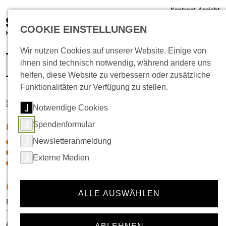
Kontrast-Ansicht
05 61 /22 07 12 - 0
COOKIE EINSTELLUNGEN
info@schlachthof-kassel.de
(öffnet 
Ticket-Shop
Wir nutzen Cookies auf unserer Website. Einige von
ihnen sind technisch notwendig, während andere uns
helfen, diese Website zu verbessern oder zusätzliche
Funktionalitäten zur Verfügung zu stellen.
Startseite
Kinder + Jugend
Aktivspielplatz Quellhofstraße
Notwendige Cookies
Spendenformular
Navigation für die Rubrik:
Kinder + Jugend
Newsletteranmeldung
Neuigkeiten
Jugendzentrum
Externe Medien
Aktivspielplatz Quellhofstraße
Kontakt - Aktivspielplatz
ALLE AUSWÄHLEN
Desiree Breevaart, Marc Kretzschmar & Alida Schauer
Telefon & Whatsapp:
+49(0)177 - 728 62 41
aktivspielplatz@schlachthof-kassel.de