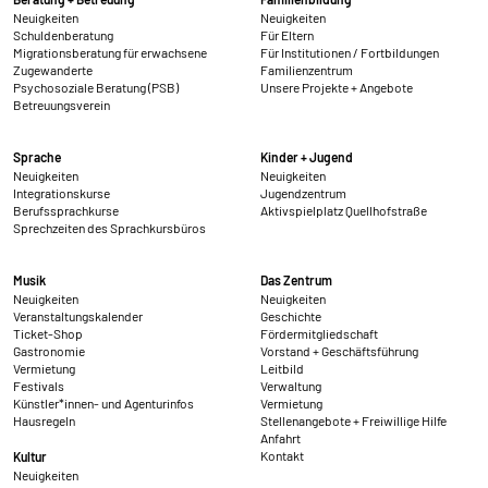
Neuigkeiten
Neuigkeiten
Schuldenberatung
Für Eltern
Migrationsberatung für erwachsene
Für Institutionen / Fortbildungen
Zugewanderte
Familienzentrum
Psychosoziale Beratung (PSB)
Unsere Projekte + Angebote
Betreuungsverein
Sprache
Kinder + Jugend
Neuigkeiten
Neuigkeiten
Integrationskurse
Jugendzentrum
Berufssprachkurse
Aktivspielplatz Quellhofstraße
Sprechzeiten des Sprachkursbüros
Musik
Das Zentrum
Neuigkeiten
Neuigkeiten
Veranstaltungskalender
Geschichte
Ticket-Shop
Fördermitgliedschaft
Gastronomie
Vorstand + Geschäftsführung
Vermietung
Leitbild
Festivals
Verwaltung
Künstler*innen- und Agenturinfos
Vermietung
Hausregeln
Stellenangebote + Freiwillige Hilfe
Anfahrt
Kontakt
Kultur
Neuigkeiten