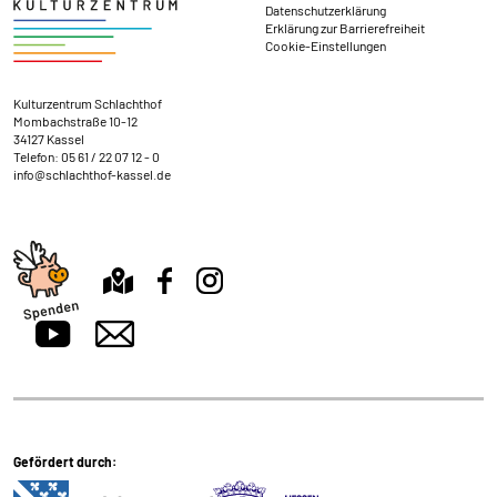
Datenschutzerklärung
Erklärung zur Barrierefreiheit
Cookie-Einstellungen
Kontakt und Anschrift
Kulturzentrum Schlachthof
Mombachstraße 10-12
34127 Kassel
Telefon:
05 61 / 22 07 12 - 0
info@schlachthof-kassel.de
Gefördert durch: