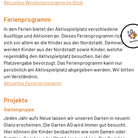
Aktuelles Wochenprogramm im Blick
externen Medien Cookies gesetzt.
Ferienprogramm
Google Maps und Google Fonts
In den Ferien bietet der Aktivspielplatz verschiedene
Name:
Ausflüge und Aktionen an. Dieses Ferienprogramm richtet
_ga, _gid, _gat_*, test_cookie
sich vor allem an die Kinder aus der Nordstadt. Demnach
werden Kinder aus der Nordstadt sowie Kinder, welche
Anbieter:
regelmäßig den Aktivspielplatz besuchen, bei der
Google Ireland Limited Gordon House, Barrow
Platzvergabe bevorzugt. Das Ferienprogramm kann nur
Street Dublin 4 Irland
persönlich am Aktivspielplatz abgegeben werden. Wir bitten
Zweck:
um Verständnis.
Anzeige von Google Maps Karten
Aktuelles Ferienprogramm
Cookie Laufzeit:
Projekte
1 Tag, _ga 2 Jahre
Gartengruppe
Jedes Jahr aufs Neue lassen wir unseren Garten in neuem
Glanz erscheinen. Die Garten AG wird immer gut besucht.
Hier können die Kinder beobachten wie vom Samen oder