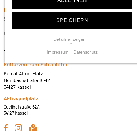
ABLEHNEN
Leitung
Sabine Pach
SPEICHERN
Telefon:
+49(0)561 - 220 712 560
jugendzentrum@schlachthof-kassel.de
Details anzeigen
Impressum
|
Datenschutz
NOTWENDIGE COOKIES
Kulturzentrum Schlachthof
Notwendige Cookies ermöglichen grundlegende
Funktionen und sind für die einwandfreie Funktion der
Kemal-Altun-Platz
Website erforderlich.
Mombachstraße 10-12
34127 Kassel
Einverständnis-Cookie
Aktivspielplatz
Name:
Quellhofstraße 62A
cookie_consent
34127 Kassel
Zweck:
Dieser Cookie speichert die ausgewählten
Einverständnis-Optionen des Benutzers