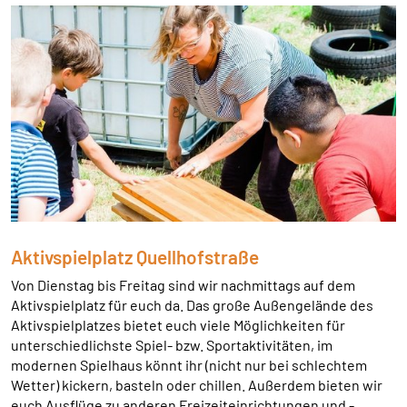
Cookie Laufzeit:
1 Jahr
SPENDENFORMULAR
Warum bitten wir darum für das Spendenformular
Daten übertragen zu dürfen?
Es werden Daten an HelpDirect und an Google
übertragen. Wir verwenden auf der Spendenseite
reCAPTCHA. reCAPTCHA versucht zu unterscheiden, ob
eine bestimmte Handlung im Internet von einem
Aktivspielplatz Quellhofstraße
Menschen oder von einem Computerprogramm bzw. Bot
vorgenommen wird. Wir verwenden reCAPTCHA
Von Dienstag bis Freitag sind wir nachmittags auf dem
ausschließlich im Spendenformular um MIssbrauch
Aktivspielplatz für euch da. Das große Außengelände des
vorzubeugen. Da das Formular von HelpDirect zur
Aktivspielplatzes bietet euch viele Möglichkeiten für
Verfügung gestellt wird, werden auch die Daten des
unterschiedlichste Spiel- bzw. Sportaktivitäten, im
Captcha und des Formulars an HelpDirect übertragen.
modernen Spielhaus könnt ihr (nicht nur bei schlechtem
Wetter) kickern, basteln oder chillen. Außerdem bieten wir
HelpDirect und Google reCAPTCHA
euch Ausflüge zu anderen Freizeiteinrichtungen und -