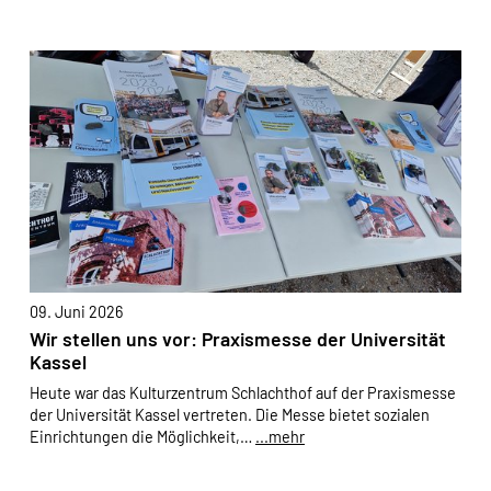
Um Inhalte von Videoplattformen und Social Media
Plattformen anzeigen zu können, werden von diesen
externen Medien Cookies gesetzt.
Google Maps und Google Fonts
Name:
_ga, _gid, _gat_*, test_cookie
Anbieter:
Google Ireland Limited Gordon House, Barrow
Street Dublin 4 Irland
Zweck:
09. Juni 2026
Anzeige von Google Maps Karten
Wir stellen uns vor: Praxismesse der Universität
Kassel
Cookie Laufzeit:
Heute war das Kulturzentrum Schlachthof auf der Praxismesse
1 Tag, _ga 2 Jahre
der Universität Kassel vertreten. Die Messe bietet sozialen
Einrichtungen die Möglichkeit,…
...mehr