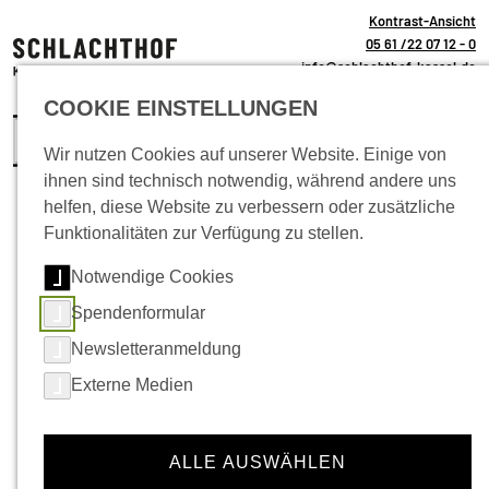
Kontrast-Ansicht
05 61 /22 07 12 - 0
info@schlachthof-kassel.de
(öffnet 
Ticket-Shop
COOKIE EINSTELLUNGEN
Wir nutzen Cookies auf unserer Website. Einige von
ihnen sind technisch notwendig, während andere uns
helfen, diese Website zu verbessern oder zusätzliche
Funktionalitäten zur Verfügung zu stellen.
Neuigkeiten
Notwendige Cookies
Spendenformular
Newsletteranmeldung
Externe Medien
ALLE AUSWÄHLEN