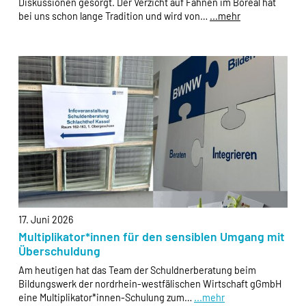
Diskussionen gesorgt. Der Verzicht auf Fahnen im Boreal hat
Formular von Sendinblue zur Verfügung gestellt wird,
bei uns schon lange Tradition und wird von…
...mehr
werden die Daten des Formulars an Sendinblue
übertragen.
Sendinblue
Name:
__cfruid
Anbieter:
Sendinblue GmbH, Köpenicker Straße 126, 10179
Berlin
Zweck:
Einbindung der Newsletteranmeldung.
17. Juni 2026
Cookie Laufzeit:
Multiplikator*innen für den sensiblen Umgang mit
Dauer der Sitzung
Überschuldung
Am heutigen hat das Team der Schuldnerberatung beim
Bildungswerk der nordrhein-westfälischen Wirtschaft gGmbH
eine Multiplikator*innen-Schulung zum…
...mehr
EXTERNE MEDIEN