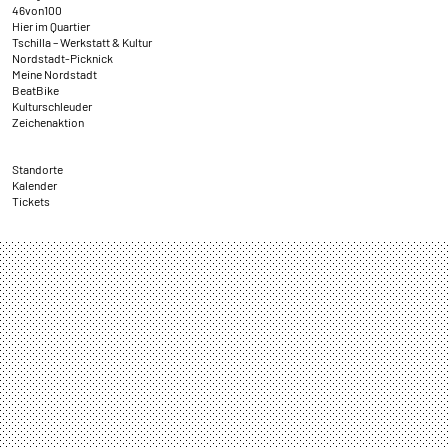
46von100
Hier im Quartier
Tschilla – Werkstatt & Kultur
Nordstadt-Picknick
Meine Nordstadt
BeatBike
Kulturschleuder
Zeichenaktion
Standorte
Kalender
Tickets