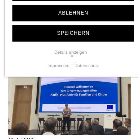
07. Juli 2026
ABLEHNEN
2. Kasseler Vätertag im Evangelischen
Familienbildungszentrum
SPEICHERN
Am 21. Juni feierten über 30 Väter mit mehr als 40 Kindern den
2. Kasseler Vätertag im Evangelischen
Familienbildungszentrum in der Hupfeldstraße.…
...mehr
Details anzeigen
Impressum
|
Datenschutz
NOTWENDIGE COOKIES
Notwendige Cookies ermöglichen grundlegende
Funktionen und sind für die einwandfreie Funktion der
Website erforderlich.
Einverständnis-Cookie
Name:
cookie_consent
Zweck: