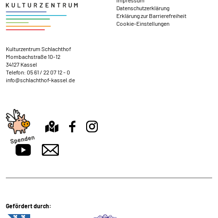
Datenschutzerklärung
Erklärung zur Barrierefreiheit
Cookie-Einstellungen
Kontakt und Anschrift
Kulturzentrum Schlachthof
Mombachstraße 10-12
34127 Kassel
Telefon:
05 61 / 22 07 12 - 0
info@schlachthof-kassel.de
Gefördert durch: