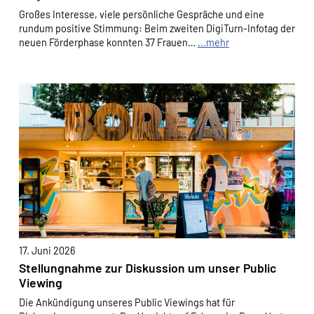
Großes Interesse, viele persönliche Gespräche und eine
HelpDirect und Google reCAPTCHA
rundum positive Stimmung: Beim zweiten DigiTurn-Infotag der
neuen Förderphase konnten 37 Frauen…
...mehr
Anbieter:
HelpDirect (HelpDirect e.V. Ahrweg 107 D-53347
Alfter) und Google Ireland Limited Gordon House,
Barrow Street Dublin 4 Irland
Zweck:
Erkennung von Spam und Schutz vor Missbrauch
im Spendenformular, Abwicklung der Spende mit
HelpDirect.
Cookie Laufzeit:
Je nach Cookie 6 Monate bis 2 Jahre
17. Juni 2026
NEWSLETTERANMELDUNG
Stellungnahme zur Diskussion um unser Public
Warum bitten wir darum für die
Viewing
Newsletteranmeldung Daten übertragen zu dürfen?
Die Ankündigung unseres Public Viewings hat für
Es werden Daten an Sendinblue übertragen. Da das