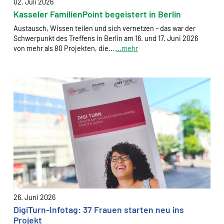
02. Juli 2026
Dieser Cookie speichert die ausgewählten
Kasseler FamilienPoint begeistert in Berlin
Einverständnis-Optionen des Benutzers
Austausch, Wissen teilen und sich vernetzen – das war der
Cookie Laufzeit:
Schwerpunkt des Treffens in Berlin am 16. und 17. Juni 2026
1 Jahr
von mehr als 80 Projekten, die…
...mehr
SPENDENFORMULAR
Warum bitten wir darum für das Spendenformular
Daten übertragen zu dürfen?
Es werden Daten an HelpDirect und an Google
übertragen. Wir verwenden auf der Spendenseite
reCAPTCHA. reCAPTCHA versucht zu unterscheiden, ob
eine bestimmte Handlung im Internet von einem
Menschen oder von einem Computerprogramm bzw. Bot
vorgenommen wird. Wir verwenden reCAPTCHA
ausschließlich im Spendenformular um MIssbrauch
vorzubeugen. Da das Formular von HelpDirect zur
26. Juni 2026
Verfügung gestellt wird, werden auch die Daten des
DigiTurn-Infotag: 37 Frauen starten neu ins
Captcha und des Formulars an HelpDirect übertragen.
Projekt