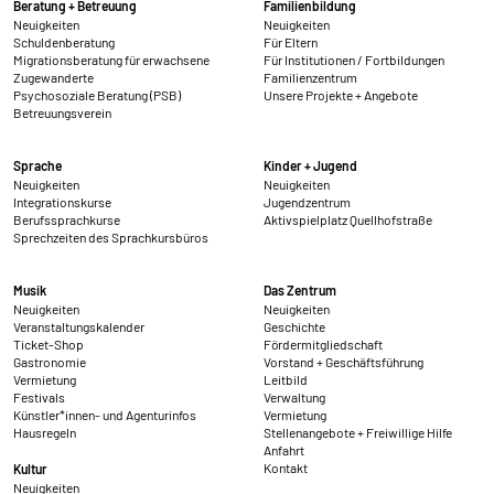
Beratung + Betreuung
Familienbildung
Neuigkeiten
Neuigkeiten
Schuldenberatung
Für Eltern
Migrationsberatung für erwachsene
Für Institutionen / Fortbildungen
Zugewanderte
Familienzentrum
Psychosoziale Beratung (PSB)
Unsere Projekte + Angebote
Betreuungsverein
Sprache
Kinder + Jugend
Neuigkeiten
Neuigkeiten
Integrationskurse
Jugendzentrum
Berufssprachkurse
Aktivspielplatz Quellhofstraße
Sprechzeiten des Sprachkursbüros
Musik
Das Zentrum
Neuigkeiten
Neuigkeiten
Veranstaltungskalender
Geschichte
Ticket-Shop
Fördermitgliedschaft
Gastronomie
Vorstand + Geschäftsführung
Vermietung
Leitbild
Festivals
Verwaltung
Künstler*innen- und Agenturinfos
Vermietung
Hausregeln
Stellenangebote + Freiwillige Hilfe
Anfahrt
Kontakt
Kultur
Neuigkeiten