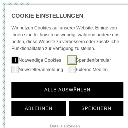
COOKIE EINSTELLUNGEN
Wir nutzen Cookies auf unserer Website. Einige von
ihnen sind technisch notwendig, während andere uns
helfen, diese Website zu verbessern oder zusätzliche
Neuigkeiten
Wege in Arbeit
Beratung + Be
Funktionalitäten zur Verfügung zu stellen.
Notwendige Cookies
Spendenformular
Startseite
Familienbildung
Neuigkeiten
Newsletteranmeldung
Externe Medien
Navigation für die Rubrik:
Familienbildung
Neuigkeiten
ALLE AUSWÄHLEN
Für Eltern
Für Institutionen / Fortbildungen
Familienzentrum
ABLEHNEN
SPEICHERN
Unsere Projekte + Angebote
Details anzeigen