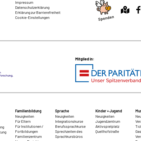
Impressum
Datenschutzerklärung
Erklärung zur Barrierefreiheit
Cookie-Einstellungen
Mitglied in:
Familienbildung
Sprache
Kinder + Jugend
Mus
Neuigkeiten
Neuigkeiten
Neuigkeiten
Neu
Für Eltern
Integrationskurse
Jugendzentrum
Ver
Für Institutionen /
Berufssprachkurse
Aktivspielplatz
Tic
ung
Fortbildungen
Sprechzeiten des
Quellhofstraße
Gas
tung
Familienzentrum
Sprachkursbüros
Ver