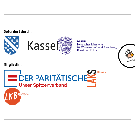
Cookie Laufzeit:
1 Jahr
Gefördert durch:
SPENDENFORMULAR
Warum bitten wir darum für das Spendenformular
Daten übertragen zu dürfen?
Es werden Daten an HelpDirect und an Google
Mitglied in:
übertragen. Wir verwenden auf der Spendenseite
reCAPTCHA. reCAPTCHA versucht zu unterscheiden, ob
eine bestimmte Handlung im Internet von einem
Menschen oder von einem Computerprogramm bzw. Bot
vorgenommen wird. Wir verwenden reCAPTCHA
ausschließlich im Spendenformular um MIssbrauch
vorzubeugen. Da das Formular von HelpDirect zur
Verfügung gestellt wird, werden auch die Daten des
Captcha und des Formulars an HelpDirect übertragen.
HelpDirect und Google reCAPTCHA