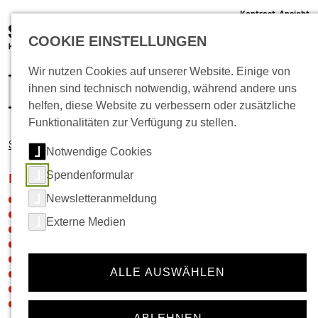
Kontrast-Ansicht
05 61 /22 07 12 - 0
COOKIE EINSTELLUNGEN
info@schlachthof-kassel.de
(öffnet 
Ticket-Shop
Wir nutzen Cookies auf unserer Website. Einige von
ihnen sind technisch notwendig, während andere uns
helfen, diese Website zu verbessern oder zusätzliche
Funktionalitäten zur Verfügung zu stellen.
Startseite
Musik
Notwendige Cookies
Spendenformular
Navigation für die Rubrik:
Musik
Newsletteranmeldung
Neuigkeiten
Veranstaltungskalender
Externe Medien
Ticket-Shop
Gastronomie
Vermietung
ALLE AUSWÄHLEN
Festivals
Künstler*innen- und Agenturinfos
Hausregeln