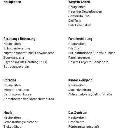
Neuigkeiten
Wege in Arbeit
Neuigkeiten
Anbieter:
Haus der Bewerbungen
HelpDirect (HelpDirect e.V. Ahrweg 107 D-53347
Jobforum Plus
Alfter) und Google Ireland Limited Gordon House,
Digi Turn
Café Lebenslust
Barrow Street Dublin 4 Irland
Zweck:
Beratung + Betreuung
Familienbildung
Erkennung von Spam und Schutz vor Missbrauch
Neuigkeiten
Neuigkeiten
Schuldenberatung
Für Eltern
im Spendenformular, Abwicklung der Spende mit
Migrationsberatung für erwachsene
Für Institutionen / Fortbildungen
HelpDirect.
Zugewanderte
Familienzentrum
Psychosoziale Beratung (PSB)
Unsere Projekte + Angebote
Cookie Laufzeit:
Betreuungsverein
Je nach Cookie 6 Monate bis 2 Jahre
Sprache
Kinder + Jugend
Neuigkeiten
Neuigkeiten
Integrationskurse
Jugendzentrum
NEWSLETTERANMELDUNG
Berufssprachkurse
Aktivspielplatz Quellhofstraße
Sprechzeiten des Sprachkursbüros
Warum bitten wir darum für die
Newsletteranmeldung Daten übertragen zu dürfen?
Musik
Das Zentrum
Es werden Daten an Sendinblue übertragen. Da das
Neuigkeiten
Neuigkeiten
Formular von Sendinblue zur Verfügung gestellt wird,
Veranstaltungskalender
Geschichte
werden die Daten des Formulars an Sendinblue
Ticket-Shop
Fördermitgliedschaft