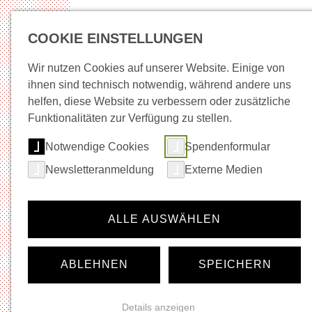
COOKIE EINSTELLUNGEN
Wir nutzen Cookies auf unserer Website. Einige von
ihnen sind technisch notwendig, während andere uns
helfen, diese Website zu verbessern oder zusätzliche
Neuigkeiten
Wege in Arbeit
Beratung + Be
Funktionalitäten zur Verfügung zu stellen.
Notwendige Cookies
Spendenformular
Startseite
Musik
Newsletteranmeldung
Externe Medien
Navigation für die Rubrik:
Musik
Neuigkeiten
ALLE AUSWÄHLEN
Veranstaltungskalender
Ticket-Shop
Gastronomie
ABLEHNEN
SPEICHERN
Vermietung
Festivals
Künstler*innen- und Agenturinfos
Details anzeigen