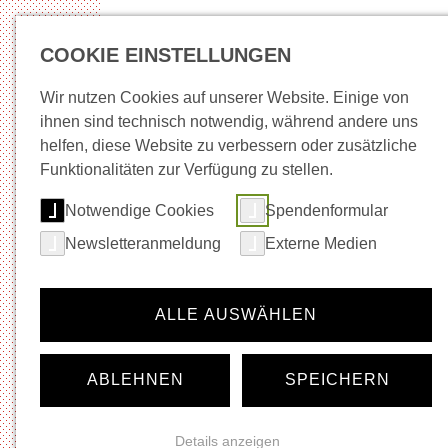
COOKIE EINSTELLUNGEN
Wir nutzen Cookies auf unserer Website. Einige von
ihnen sind technisch notwendig, während andere uns
helfen, diese Website zu verbessern oder zusätzliche
Neuigkeiten
Wege in Arbeit
Beratung + Be
Funktionalitäten zur Verfügung zu stellen.
Notwendige Cookies
Spendenformular
Startseite
Musik
Neuigkeiten
Newsletteranmeldung
Externe Medien
Navigation für die Rubrik:
Musik
Neuigkeiten
ALLE AUSWÄHLEN
Veranstaltungskalender
Ticket-Shop
Gastronomie
ABLEHNEN
SPEICHERN
Vermietung
Festivals
Künstler*innen- und Agenturinfos
Details anzeigen