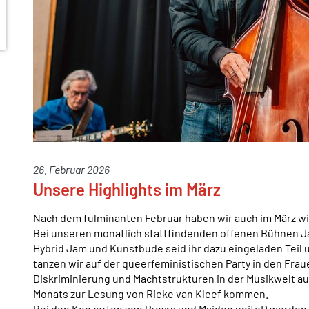
26. Februar 2026
Unsere Highlights im März
Nach dem fulminanten Februar haben wir auch im März wi
Bei unseren monatlich stattfindenden offenen Bühnen 
Hybrid Jam und Kunstbude seid ihr dazu eingeladen Teil
tanzen wir auf der queerfeministischen Party in den Fra
Diskriminierung und Machtstrukturen in der Musikwelt 
Monats zur Lesung von Rieke van Kleef kommen.
Bei den Konzerten von Preyrs und Maiden uniteD werden