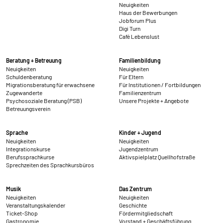
Neuigkeiten
Haus der Bewerbungen
Jobforum Plus
Digi Turn
Café Lebenslust
Beratung + Betreuung
Familienbildung
Neuigkeiten
Neuigkeiten
Schuldenberatung
Für Eltern
Migrationsberatung für erwachsene
Für Institutionen / Fortbildungen
Zugewanderte
Familienzentrum
Psychosoziale Beratung (PSB)
Unsere Projekte + Angebote
Betreuungsverein
Sprache
Kinder + Jugend
Neuigkeiten
Neuigkeiten
Integrationskurse
Jugendzentrum
Berufssprachkurse
Aktivspielplatz Quellhofstraße
Sprechzeiten des Sprachkursbüros
Musik
Das Zentrum
Neuigkeiten
Neuigkeiten
Veranstaltungskalender
Geschichte
Ticket-Shop
Fördermitgliedschaft
Gastronomie
Vorstand + Geschäftsführung