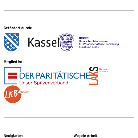
externen Medien Cookies gesetzt.
Google Maps und Google Fonts
Gefördert durch:
Name:
_ga, _gid, _gat_*, test_cookie
Anbieter:
Google Ireland Limited Gordon House, Barrow
Mitglied in:
Street Dublin 4 Irland
Zweck:
Anzeige von Google Maps Karten
Cookie Laufzeit:
1 Tag, _ga 2 Jahre
Neuigkeiten
Wege in Arbeit