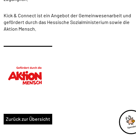
Anbieter:
HelpDirect (HelpDirect e.V. Ahrweg 107 D-53347
Kick & Connect ist ein Angebot der Gemeinwesenarbeit und
Alfter) und Google Ireland Limited Gordon House,
gefördert durch das Hessische Sozialministerium sowie die
Barrow Street Dublin 4 Irland
Aktion Mensch.
Zweck:
Erkennung von Spam und Schutz vor Missbrauch
im Spendenformular, Abwicklung der Spende mit
HelpDirect.
Cookie Laufzeit:
Je nach Cookie 6 Monate bis 2 Jahre
NEWSLETTERANMELDUNG
Warum bitten wir darum für die
Newsletteranmeldung Daten übertragen zu dürfen?
Zurück zur Übersicht
Es werden Daten an Sendinblue übertragen. Da das
Formular von Sendinblue zur Verfügung gestellt wird,
werden die Daten des Formulars an Sendinblue