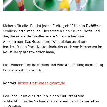
Cookie Laufzeit:
1 Jahr
Kickern für alle! Das ist jeden Freitag ab 19 Uhr im
Tschilla
im
Schillerviertel möglich: Hier treffen sich Kicker-Profis und
SPENDENFORMULAR
die, die es werden wollen — alle Spielstärken sind
Warum bitten wir darum für das Spendenformular
willkommen. Das Besondere: Wir spielen an einem
Daten übertragen zu dürfen?
barrierefreien Profi-Kickertisch, der auch von Menschen im
Es werden Daten an HelpDirect und an Google
Rollstuhl genutzt werden kann.
übertragen. Wir verwenden auf der Spendenseite
reCAPTCHA. reCAPTCHA versucht zu unterscheiden, ob
eine bestimmte Handlung im Internet von einem
Die Teilnahme ist kostenlos und eine Anmeldung nicht nötig.
Menschen oder von einem Computerprogramm bzw. Bot
Getränke gibt es vor Ort.
vorgenommen wird. Wir verwenden reCAPTCHA
ausschließlich im Spendenformular um MIssbrauch
Kontakt:
kicker-treff-kassel@gmx.de
vorzubeugen. Da das Formular von HelpDirect zur
Verfügung gestellt wird, werden auch die Daten des
Captcha und des Formulars an HelpDirect übertragen.
Das Tschilla ist ein Ort für alle des Kulturzentrum
Schlachthof in der Sickingenstraße 7-9. Es ist barrierefrei
HelpDirect und Google reCAPTCHA
zugänglich.