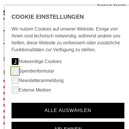
Kontrast-Ansicht
05 61 /22 07 12 - 0
COOKIE EINSTELLUNGEN
info@schlachthof-kassel.de
(öffnet 
Ticket-Shop
Wir nutzen Cookies auf unserer Website. Einige von
ihnen sind technisch notwendig, während andere uns
helfen, diese Website zu verbessern oder zusätzliche
Funktionalitäten zur Verfügung zu stellen.
Startseite
Musik
Notwendige Cookies
Spendenformular
Navigation für die Rubrik:
Musik
Newsletteranmeldung
Neuigkeiten
Veranstaltungskalender
Externe Medien
Ticket-Shop
Gastronomie
Vermietung
ALLE AUSWÄHLEN
Festivals
Künstler*innen- und Agenturinfos
Hausregeln