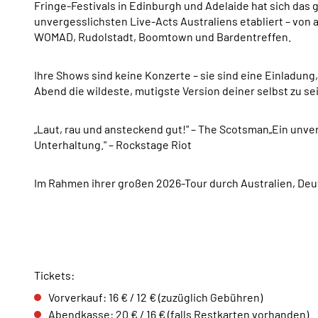
Fringe-Festivals in Edinburgh und Adelaide hat sich das 
unvergesslichsten Live-Acts Australiens etabliert – von 
WOMAD, Rudolstadt, Boomtown und Bardentreffen.
Ihre Shows sind keine Konzerte – sie sind eine Einladung
Abend die wildeste, mutigste Version deiner selbst zu sei
„Laut, rau und ansteckend gut!" – The Scotsman„Ein unve
Unterhaltung." – Rockstage Riot
Im Rahmen ihrer großen 2026-Tour durch Australien, Deut
Tickets:
Vorverkauf: 16 € / 12 € (zuzüglich Gebühren)
Abendkasse: 20 € / 16 € (falls Restkarten vorhanden)