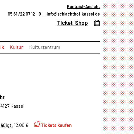
Kontrast-Ansicht
05 61 /22 07 12 - 0
info@schlachthof-kassel.de
(öffnet in neuem T
Ticket-Shop
ik
Kultur
Kulturzentrum
Ort:
Uhr
34127 Kassel
Externer Link:
äßigt:
12,00 €
Tickets kaufen