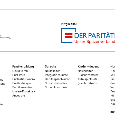
Mitglied in:
Familienbildung
Sprache
Kinder + Jugend
Mus
Neuigkeiten
Neuigkeiten
Neuigkeiten
Neu
Für Eltern
Integrationskurse
Jugendzentrum
Ver
Für Institutionen /
Berufssprachkurse
Aktivspielplatz
Tic
ung
Fortbildungen
Sprechzeiten des
Quellhofstraße
Gas
tung
Familienzentrum
Sprachkursbüros
Ver
Unsere Projekte +
Fes
Angebote
Kün
und
Hau
in
Kul