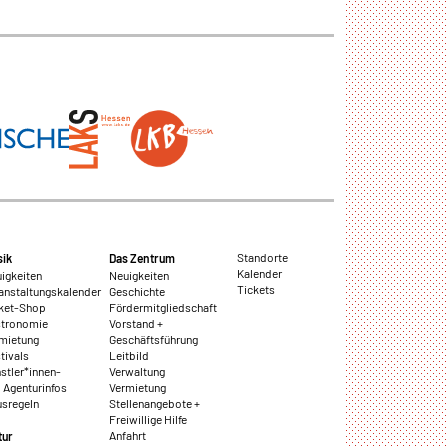
Standorte
ik
Das Zentrum
Kalender
igkeiten
Neuigkeiten
Tickets
anstaltungskalender
Geschichte
ket-Shop
Fördermitgliedschaft
tronomie
Vorstand +
mietung
Geschäftsführung
tivals
Leitbild
stler*innen-
Verwaltung
 Agenturinfos
Vermietung
sregeln
Stellenangebote +
Freiwillige Hilfe
Anfahrt
tur