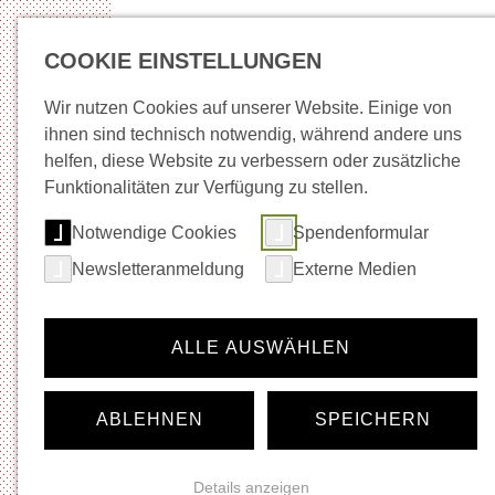
COOKIE EINSTELLUNGEN
Wir nutzen Cookies auf unserer Website. Einige von
ihnen sind technisch notwendig, während andere uns
helfen, diese Website zu verbessern oder zusätzliche
Neuigkeiten
Wege in Arbeit
Beratung + Be
Funktionalitäten zur Verfügung zu stellen.
Notwendige Cookies
Spendenformular
Startseite
Musik
Newsletteranmeldung
Externe Medien
Navigation für die Rubrik:
Musik
Neuigkeiten
ALLE AUSWÄHLEN
Veranstaltungskalender
Ticket-Shop
Gastronomie
ABLEHNEN
SPEICHERN
Vermietung
Festivals
Künstler*innen- und Agenturinfos
Details anzeigen