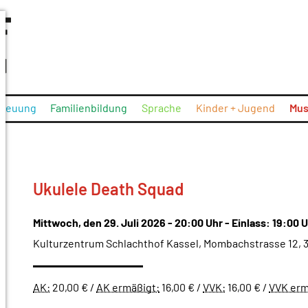
treuung
Familienbildung
Sprache
Kinder + Jugend
Mus
Ukulele Death Squad
Datum:
Beginn:
Mittwoch, den 29. Juli 2026
-
20:00 Uhr
-
Einlass:
19:00 
Kulturzentrum Schlachthof Kassel, Mombachstrasse 12, 
AK:
20,00 €
/
AK ermäßigt:
16,00 €
/
VVK:
16,00 €
/
VVK erm