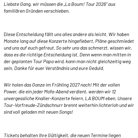
Liebste Gang, wir müssen die „La Boum! Tour 2026“ aus
Anbieter:
familiären Gründen verschieben.
HelpDirect (HelpDirect e.V. Ahrweg 107 D-53347
Alfter) und Google Ireland Limited Gordon House,
Barrow Street Dublin 4 Irland
D
iese Entscheidung fällt uns alles andere als leicht. Wir haben
Zweck:
Monate lang auf diese Konzerte hingefiebert, Pläne geschmiedet
Erkennung von Spam und Schutz vor Missbrauch
und uns auf euch gefreut. So sehr uns das schmerzt, wissen wir,
im Spendenformular, Abwicklung der Spende mit
dass es die richtige Entscheidung ist. Denn wenn man mitten in
HelpDirect.
der geplanten Tour Papa wird, kann man nicht gleichzeitig weg
sein. Danke für euer Verständnis und eure Geduld.
Cookie Laufzeit:
Je nach Cookie 6 Monate bis 2 Jahre
Wir holen das Ganze im Frühling 2027 nach! Mit der vollen
Power, die ein jeder Mofa-Abend verdient, werden wir 12
unvergessliche Knaller-Konzerte feiern. LA BOUM eben. Unsere
NEWSLETTERANMELDUNG
Tour-Vorfreude-Zündschnurr brennt weiterhin lichterloh und wir
Warum bitten wir darum für die
sind voll geladen mit neuen Songs!
Newsletteranmeldung Daten übertragen zu dürfen?
Es werden Daten an Sendinblue übertragen. Da das
Formular von Sendinblue zur Verfügung gestellt wird,
Tickets behalten ihre Gültigkeit, die neuen Termine liegen
werden die Daten des Formulars an Sendinblue