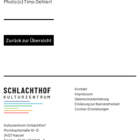
Photo (c) Timo Oehlert
Zurück zur Übersicht
Rechtliches
Kontakt
Impressum
Datenschutzerklärung
Erklärung zur Barrierefreiheit
Cookie-Einstellungen
Kontakt und Anschrift
Kulturzentrum Schlachthof
Mombachstraße 10-12
34127 Kassel
Telefon:
05 61 / 22 07 12 - 0