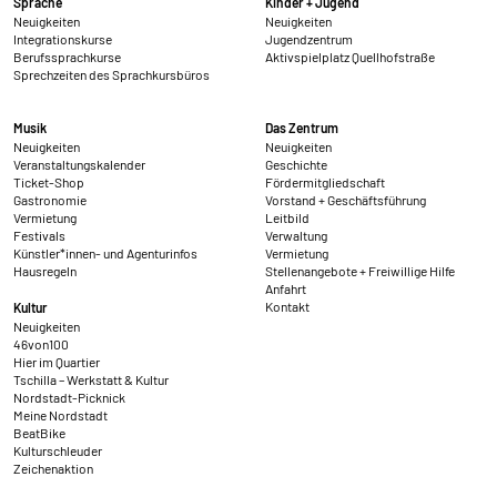
Sprache
Kinder + Jugend
Neuigkeiten
Neuigkeiten
Integrationskurse
Jugendzentrum
Berufssprachkurse
Aktivspielplatz Quellhofstraße
Sprechzeiten des Sprachkursbüros
Musik
Das Zentrum
Neuigkeiten
Neuigkeiten
Veranstaltungskalender
Geschichte
Ticket-Shop
Fördermitgliedschaft
Gastronomie
Vorstand + Geschäftsführung
Vermietung
Leitbild
Festivals
Verwaltung
Künstler*innen- und Agenturinfos
Vermietung
Hausregeln
Stellenangebote + Freiwillige Hilfe
Anfahrt
Kontakt
Kultur
Neuigkeiten
46von100
Hier im Quartier
Tschilla – Werkstatt & Kultur
Nordstadt-Picknick
Meine Nordstadt
BeatBike
Kulturschleuder
Zeichenaktion