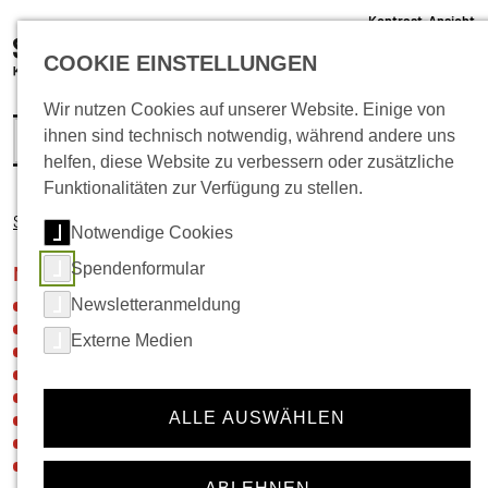
Kontrast-Ansicht
05 61 /22 07 12 - 0
COOKIE EINSTELLUNGEN
info@schlachthof-kassel.de
(öffnet 
Ticket-Shop
Wir nutzen Cookies auf unserer Website. Einige von
ihnen sind technisch notwendig, während andere uns
helfen, diese Website zu verbessern oder zusätzliche
Funktionalitäten zur Verfügung zu stellen.
Startseite
Musik
Notwendige Cookies
Spendenformular
Navigation für die Rubrik:
Musik
Newsletteranmeldung
Neuigkeiten
Veranstaltungskalender
Externe Medien
Ticket-Shop
Gastronomie
Vermietung
ALLE AUSWÄHLEN
Festivals
Künstler*innen- und Agenturinfos
Hausregeln