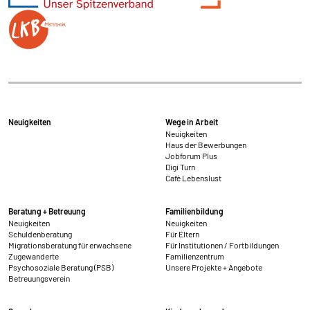
Neuigkeiten
Wege in Arbeit
Neuigkeiten
Haus der Bewerbungen
Jobforum Plus
Digi Turn
Café Lebenslust
Beratung + Betreuung
Familienbildung
Neuigkeiten
Neuigkeiten
Schuldenberatung
Für Eltern
Migrationsberatung für erwachsene
Für Institutionen / Fortbildungen
Zugewanderte
Familienzentrum
Psychosoziale Beratung (PSB)
Unsere Projekte + Angebote
Betreuungsverein