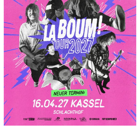
Cookie Laufzeit:
1 Jahr
SPENDENFORMULAR
Warum bitten wir darum für das Spendenformular
Daten übertragen zu dürfen?
Es werden Daten an HelpDirect und an Google
übertragen. Wir verwenden auf der Spendenseite
reCAPTCHA. reCAPTCHA versucht zu unterscheiden, ob
eine bestimmte Handlung im Internet von einem
Menschen oder von einem Computerprogramm bzw. Bot
vorgenommen wird. Wir verwenden reCAPTCHA
ausschließlich im Spendenformular um MIssbrauch
vorzubeugen. Da das Formular von HelpDirect zur
Verfügung gestellt wird, werden auch die Daten des
Captcha und des Formulars an HelpDirect übertragen.
HelpDirect und Google reCAPTCHA