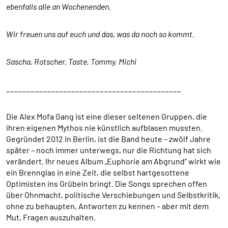
ebenfalls alle an Wochenenden.
übertragen.
Sendinblue
Wir freuen uns auf euch und das, was da noch so kommt.
Name:
Sascha, Rotscher, Taste, Tommy, Michi
__cfruid
Anbieter:
___________________________________________
Sendinblue GmbH, Köpenicker Straße 126, 10179
Berlin
Die Alex Mofa Gang ist eine dieser seltenen Gruppen, die
Zweck:
ihren eigenen Mythos nie künstlich aufblasen mussten.
Einbindung der Newsletteranmeldung.
Gegründet 2012 in Berlin, ist die Band heute – zwölf Jahre
später – noch immer unterwegs, nur die Richtung hat sich
Cookie Laufzeit:
verändert. Ihr neues Album „Euphorie am Abgrund“ wirkt wie
Dauer der Sitzung
ein Brennglas in eine Zeit, die selbst hartgesottene
Optimisten ins Grübeln bringt. Die Songs sprechen offen
über Ohnmacht, politische Verschiebungen und Selbstkritik,
EXTERNE MEDIEN
ohne zu behaupten, Antworten zu kennen – aber mit dem
Um Inhalte von Videoplattformen und Social Media
Mut, Fragen auszuhalten.
Plattformen anzeigen zu können, werden von diesen