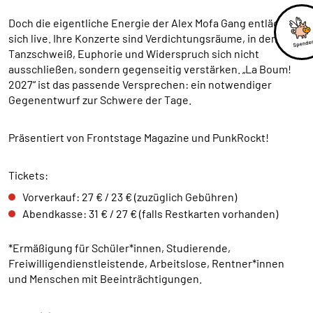
externen Medien Cookies gesetzt.
Doch die eigentliche Energie der Alex Mofa Gang entlädt
sich live. Ihre Konzerte sind Verdichtungsräume, in denen
Google Maps und Google Fonts
Tanzschweiß, Euphorie und Widerspruch sich nicht
ausschließen, sondern gegenseitig verstärken. „La Boum!
Name:
2027“ ist das passende Versprechen: ein notwendiger
_ga, _gid, _gat_*, test_cookie
Gegenentwurf zur Schwere der Tage.
Anbieter:
Google Ireland Limited Gordon House, Barrow
Präsentiert von Frontstage Magazine und PunkRockt!
Street Dublin 4 Irland
Zweck:
Tickets:
Anzeige von Google Maps Karten
Vorverkauf: 27 € / 23 € (zuzüglich Gebühren)
Cookie Laufzeit:
Abendkasse: 31 € / 27 € (falls Restkarten vorhanden)
1 Tag, _ga 2 Jahre
*Ermäßigung für Schüler*innen, Studierende,
Freiwilligendienstleistende, Arbeitslose, Rentner*innen
und Menschen mit Beeinträchtigungen.