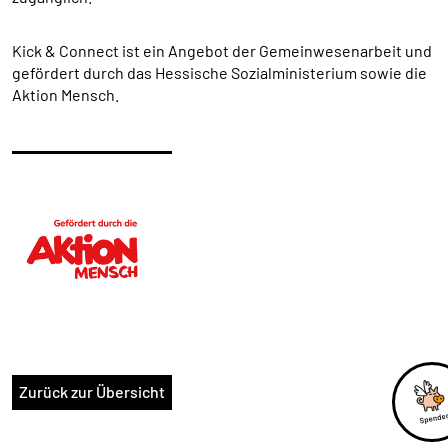
Anbieter:
HelpDirect (HelpDirect e.V. Ahrweg 107 D-53347
Kick & Connect ist ein Angebot der Gemeinwesenarbeit und
Alfter) und Google Ireland Limited Gordon House,
gefördert durch das Hessische Sozialministerium sowie die
Barrow Street Dublin 4 Irland
Aktion Mensch.
Zweck:
Erkennung von Spam und Schutz vor Missbrauch
im Spendenformular, Abwicklung der Spende mit
HelpDirect.
Cookie Laufzeit:
Je nach Cookie 6 Monate bis 2 Jahre
NEWSLETTERANMELDUNG
Warum bitten wir darum für die
Newsletteranmeldung Daten übertragen zu dürfen?
Zurück zur Übersicht
Es werden Daten an Sendinblue übertragen. Da das
Formular von Sendinblue zur Verfügung gestellt wird,
werden die Daten des Formulars an Sendinblue