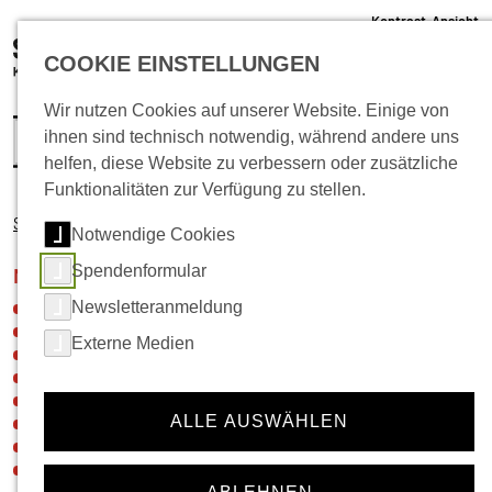
Kontrast-Ansicht
05 61 /22 07 12 - 0
COOKIE EINSTELLUNGEN
info@schlachthof-kassel.de
(öffnet 
Ticket-Shop
Wir nutzen Cookies auf unserer Website. Einige von
ihnen sind technisch notwendig, während andere uns
helfen, diese Website zu verbessern oder zusätzliche
Funktionalitäten zur Verfügung zu stellen.
Startseite
Musik
Notwendige Cookies
Spendenformular
Navigation für die Rubrik:
Musik
Newsletteranmeldung
Neuigkeiten
Veranstaltungskalender
Externe Medien
Ticket-Shop
Gastronomie
Vermietung
ALLE AUSWÄHLEN
Festivals
Künstler*innen- und Agenturinfos
Hausregeln