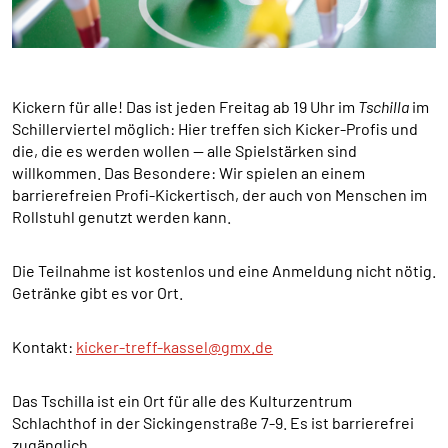
Cookie Laufzeit:
1 Jahr
Kickern für alle! Das ist jeden Freitag ab 19 Uhr im
Tschilla
im
Schillerviertel möglich: Hier treffen sich Kicker-Profis und
SPENDENFORMULAR
die, die es werden wollen — alle Spielstärken sind
Warum bitten wir darum für das Spendenformular
willkommen. Das Besondere: Wir spielen an einem
Daten übertragen zu dürfen?
barrierefreien Profi-Kickertisch, der auch von Menschen im
Es werden Daten an HelpDirect und an Google
Rollstuhl genutzt werden kann.
übertragen. Wir verwenden auf der Spendenseite
reCAPTCHA. reCAPTCHA versucht zu unterscheiden, ob
eine bestimmte Handlung im Internet von einem
Die Teilnahme ist kostenlos und eine Anmeldung nicht nötig.
Menschen oder von einem Computerprogramm bzw. Bot
Getränke gibt es vor Ort.
vorgenommen wird. Wir verwenden reCAPTCHA
ausschließlich im Spendenformular um MIssbrauch
Kontakt:
kicker-treff-kassel@gmx.de
vorzubeugen. Da das Formular von HelpDirect zur
Verfügung gestellt wird, werden auch die Daten des
Captcha und des Formulars an HelpDirect übertragen.
Das Tschilla ist ein Ort für alle des Kulturzentrum
Schlachthof in der Sickingenstraße 7-9. Es ist barrierefrei
HelpDirect und Google reCAPTCHA
zugänglich.