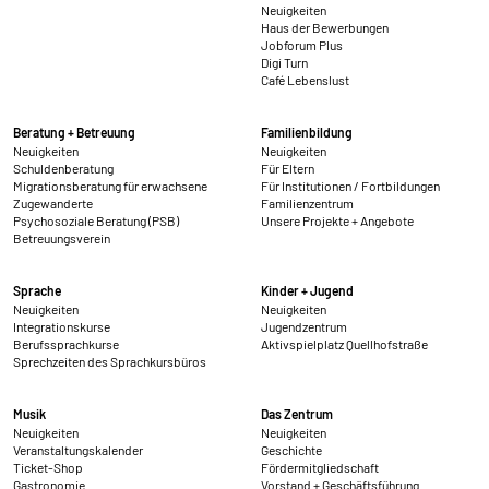
Neuigkeiten
Haus der Bewerbungen
Jobforum Plus
Digi Turn
Café Lebenslust
Beratung + Betreuung
Familienbildung
Neuigkeiten
Neuigkeiten
Schuldenberatung
Für Eltern
Migrationsberatung für erwachsene
Für Institutionen / Fortbildungen
Zugewanderte
Familienzentrum
Psychosoziale Beratung (PSB)
Unsere Projekte + Angebote
Betreuungsverein
Sprache
Kinder + Jugend
Neuigkeiten
Neuigkeiten
Integrationskurse
Jugendzentrum
Berufssprachkurse
Aktivspielplatz Quellhofstraße
Sprechzeiten des Sprachkursbüros
Musik
Das Zentrum
Neuigkeiten
Neuigkeiten
Veranstaltungskalender
Geschichte
Ticket-Shop
Fördermitgliedschaft
Gastronomie
Vorstand + Geschäftsführung