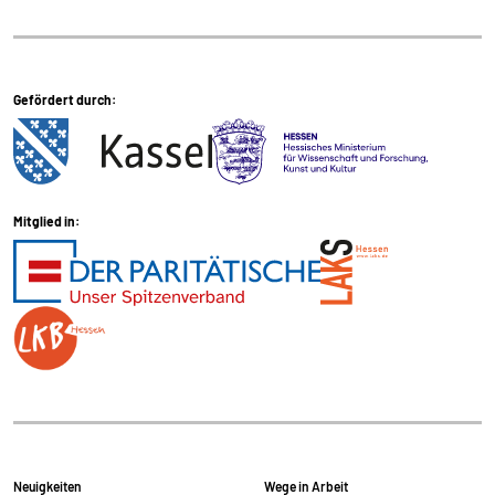
externen Medien Cookies gesetzt.
Google Maps und Google Fonts
Gefördert durch:
Name:
_ga, _gid, _gat_*, test_cookie
Anbieter:
Google Ireland Limited Gordon House, Barrow
Mitglied in:
Street Dublin 4 Irland
Zweck:
Anzeige von Google Maps Karten
Cookie Laufzeit:
1 Tag, _ga 2 Jahre
Neuigkeiten
Wege in Arbeit