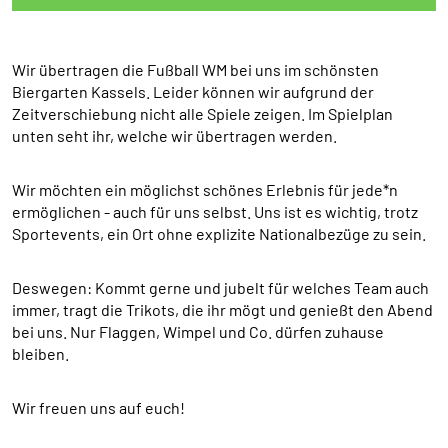
Anbieter:
HelpDirect (HelpDirect e.V. Ahrweg 107 D-53347
Wir übertragen die Fußball WM bei uns im schönsten
Alfter) und Google Ireland Limited Gordon House,
Biergarten Kassels. Leider können wir aufgrund der
Barrow Street Dublin 4 Irland
Zeitverschiebung nicht alle Spiele zeigen. Im Spielplan
Zweck:
unten seht ihr, welche wir übertragen werden.
Erkennung von Spam und Schutz vor Missbrauch
im Spendenformular, Abwicklung der Spende mit
Wir möchten ein möglichst schönes Erlebnis für jede*n
HelpDirect.
ermöglichen - auch für uns selbst. Uns ist es wichtig, trotz
Cookie Laufzeit:
Sportevents, ein Ort ohne explizite Nationalbezüge zu sein.
Je nach Cookie 6 Monate bis 2 Jahre
Deswegen: Kommt gerne und jubelt für welches Team auch
immer, tragt die Trikots, die ihr mögt und genießt den Abend
bei uns. Nur Flaggen, Wimpel und Co. dürfen zuhause
NEWSLETTERANMELDUNG
bleiben.
Warum bitten wir darum für die
Newsletteranmeldung Daten übertragen zu dürfen?
Es werden Daten an Sendinblue übertragen. Da das
Wir freuen uns auf euch!
Formular von Sendinblue zur Verfügung gestellt wird,
werden die Daten des Formulars an Sendinblue