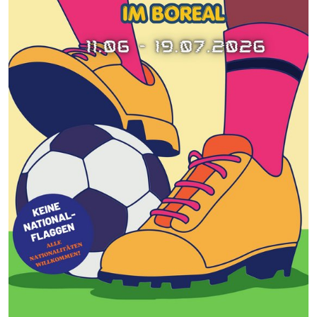
Cookie Laufzeit:
1 Jahr
SPENDENFORMULAR
Warum bitten wir darum für das Spendenformular
Daten übertragen zu dürfen?
Es werden Daten an HelpDirect und an Google
übertragen. Wir verwenden auf der Spendenseite
reCAPTCHA. reCAPTCHA versucht zu unterscheiden, ob
eine bestimmte Handlung im Internet von einem
Menschen oder von einem Computerprogramm bzw. Bot
vorgenommen wird. Wir verwenden reCAPTCHA
ausschließlich im Spendenformular um MIssbrauch
vorzubeugen. Da das Formular von HelpDirect zur
Verfügung gestellt wird, werden auch die Daten des
Captcha und des Formulars an HelpDirect übertragen.
HelpDirect und Google reCAPTCHA