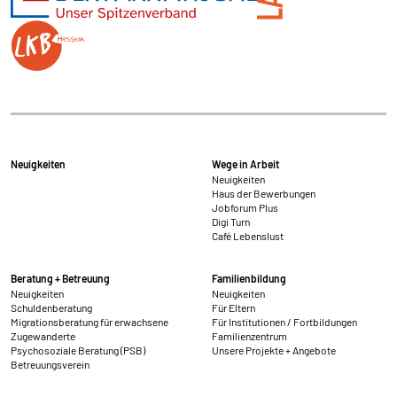
Neuigkeiten
Wege in Arbeit
Neuigkeiten
Haus der Bewerbungen
Jobforum Plus
Digi Turn
Café Lebenslust
Beratung + Betreuung
Familienbildung
Neuigkeiten
Neuigkeiten
Schuldenberatung
Für Eltern
Migrationsberatung für erwachsene
Für Institutionen / Fortbildungen
Zugewanderte
Familienzentrum
Psychosoziale Beratung (PSB)
Unsere Projekte + Angebote
Betreuungsverein