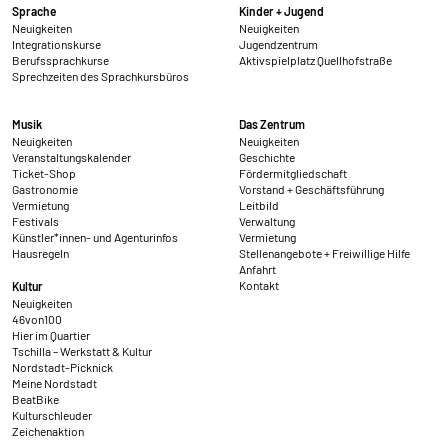
Sprache
Kinder + Jugend
Neuigkeiten
Neuigkeiten
Integrationskurse
Jugendzentrum
Berufssprachkurse
Aktivspielplatz Quellhofstraße
Sprechzeiten des Sprachkursbüros
Musik
Das Zentrum
Neuigkeiten
Neuigkeiten
Veranstaltungskalender
Geschichte
Ticket-Shop
Fördermitgliedschaft
Gastronomie
Vorstand + Geschäftsführung
Vermietung
Leitbild
Festivals
Verwaltung
Künstler*innen- und Agenturinfos
Vermietung
Hausregeln
Stellenangebote + Freiwillige Hilfe
Anfahrt
Kontakt
Kultur
Neuigkeiten
46von100
Hier im Quartier
Tschilla – Werkstatt & Kultur
Nordstadt-Picknick
Meine Nordstadt
BeatBike
Kulturschleuder
Zeichenaktion