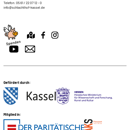
Telefon:
05 61 / 22 07 12 - 0
externen Medien Cookies gesetzt.
info@schlachthof-kassel.de
Google Maps und Google Fonts
Name:
_ga, _gid, _gat_*, test_cookie
Anbieter:
Google Ireland Limited Gordon House, Barrow
Street Dublin 4 Irland
Zweck:
Anzeige von Google Maps Karten
Gefördert durch:
Cookie Laufzeit:
1 Tag, _ga 2 Jahre
Mitglied in: