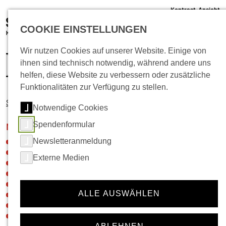
Kontrast-Ansicht
05 61 /22 07 12 - 0
COOKIE EINSTELLUNGEN
info@schlachthof-kassel.de
(öffnet 
Ticket-Shop
Wir nutzen Cookies auf unserer Website. Einige von
ihnen sind technisch notwendig, während andere uns
helfen, diese Website zu verbessern oder zusätzliche
Funktionalitäten zur Verfügung zu stellen.
Startseite
Musik
Notwendige Cookies
Spendenformular
Navigation für die Rubrik:
Musik
Newsletteranmeldung
Neuigkeiten
Veranstaltungskalender
Externe Medien
Ticket-Shop
Gastronomie
Vermietung
ALLE AUSWÄHLEN
Festivals
Künstler*innen- und Agenturinfos
Hausregeln