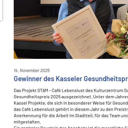
14. November 2025
Gewinner des Kasseler Gesundheitspr
Das Projekt STäM – Café Lebenslust des Kulturzentrum S
Gesundheitspreis 2025 ausgezeichnet. Unter dem Jahresm
Kassel Projekte, die sich in besonderer Weise für Gesun
das Café Lebenslust gehört in diesem Jahr zu den Preist
Anerkennung für die Arbeit im Stadtteil, für das Team und
mitgestalten.
Ein zentraler Baustein des Angebots ist die monatliche G