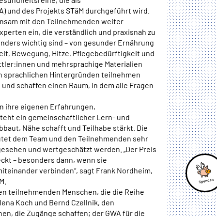
 und des Projekts STäM durchgeführt wird.
insam mit den Teilnehmenden weiter
xperten ein, die verständlich und praxisnah zu
onders wichtig sind – von gesunder Ernährung
it, Bewegung, Hitze, Pflegebedürftigkeit und
tler:innen und mehrsprachige Materialien
en sprachlichen Hintergründen teilnehmen
g und schaffen einen Raum, in dem alle Fragen
n ihre eigenen Erfahrungen,
eht ein gemeinschaftlicher Lern- und
baut, Nähe schafft und Teilhabe stärkt. Die
utet dem Team und den Teilnehmenden sehr
t gesehen und wertgeschätzt werden. „Der Preis
eckt – besonders dann, wenn sie
teinander verbinden“, sagt Frank Nordheim,
M.
 den teilnehmenden Menschen, die die Reihe
ena Koch und Bernd Czellnik, den
nnen, die Zugänge schaffen; der GWA für die