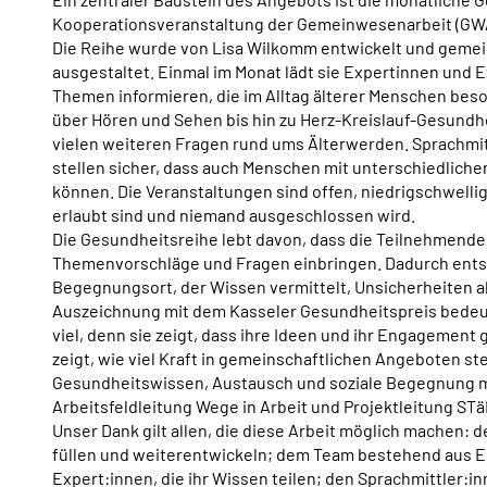
Kooperationsveranstaltung der Gemeinwesenarbeit (GWA)
Die Reihe wurde von Lisa Wilkomm entwickelt und geme
ausgestaltet. Einmal im Monat lädt sie Expertinnen und E
Themen informieren, die im Alltag älterer Menschen bes
über Hören und Sehen bis hin zu Herz-Kreislauf-Gesundhe
vielen weiteren Fragen rund ums Älterwerden. Sprachmit
stellen sicher, dass auch Menschen mit unterschiedlich
können. Die Veranstaltungen sind offen, niedrigschwelli
erlaubt sind und niemand ausgeschlossen wird.
Die Gesundheitsreihe lebt davon, dass die Teilnehmende
Themenvorschläge und Fragen einbringen. Dadurch entst
Begegnungsort, der Wissen vermittelt, Unsicherheiten ab
Auszeichnung mit dem Kasseler Gesundheitspreis bede
viel, denn sie zeigt, dass ihre Ideen und ihr Engagemen
zeigt, wie viel Kraft in gemeinschaftlichen Angeboten st
Gesundheitswissen, Austausch und soziale Begegnung mi
Arbeitsfeldleitung Wege in Arbeit und Projektleitung STä
Unser Dank gilt allen, die diese Arbeit möglich machen:
füllen und weiterentwickeln; dem Team bestehend aus El
Expert:innen, die ihr Wissen teilen; den Sprachmittler:i