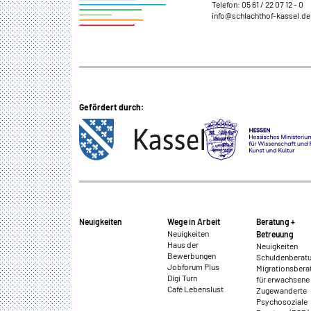
übertragen.
Telefon:
05 61 / 22 07 12 - 0
info@schlachthof-kassel.de
Sendinblue
Name:
__cfruid
Anbieter:
Gefördert durch:
Sendinblue GmbH, Köpenicker
Straße 126, 10179 Berlin
Zweck:
Einbindung der
Newsletteranmeldung.
Cookie
Neuigkeiten
Wege in Arbeit
Beratung +
Laufzeit:
Neuigkeiten
Betreuung
Dauer der Sitzung
Haus der
Neuigkeiten
Bewerbungen
Schuldenberat
Jobforum Plus
Migrationsbera
Digi Turn
für erwachsene
Café Lebenslust
Zugewanderte
EXTERNE MEDIEN
Psychosoziale