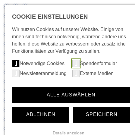
COOKIE EINSTELLUNGEN
Wir nutzen Cookies auf unserer Website. Einige von
ihnen sind technisch notwendig, während andere uns
helfen, diese Website zu verbessern oder zusätzliche
Neuigkeiten
Wege in Arbeit
Beratung + Be
Funktionalitäten zur Verfügung zu stellen.
Notwendige Cookies
Spendenformular
Startseite
Wege in Arbeit
Neuigkeiten
Newsletteranmeldung
Externe Medien
Navigation für die Rubrik:
Wege in Arbeit
Neuigkeiten
ALLE AUSWÄHLEN
Haus der Bewerbungen
Jobforum Plus
Digi Turn
ABLEHNEN
SPEICHERN
Café Lebenslust
Details anzeigen