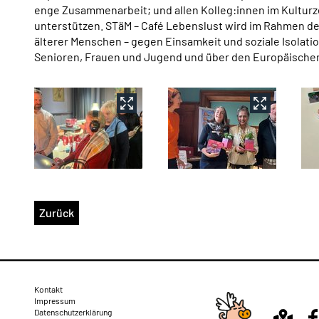
enge Zusammenarbeit; und allen Kolleg:innen im Kulturz
unterstützen. STäM – Café Lebenslust wird im Rahmen d
älterer Menschen – gegen Einsamkeit und soziale Isolati
Senioren, Frauen und Jugend und über den Europäischen S
Medien zu diesem Nachrichtenartikel
Zurück
Rechtliches
Kontakt
Impressum
Datenschutzerklärung