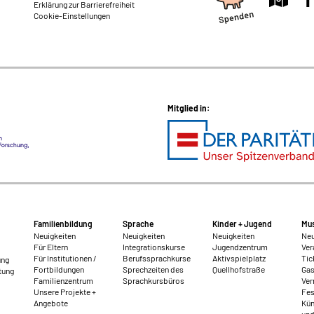
Erklärung zur Barrierefreiheit
Cookie-Einstellungen
Mitglied in:
Familienbildung
Sprache
Kinder + Jugend
Mus
Neuigkeiten
Neuigkeiten
Neuigkeiten
Neu
Für Eltern
Integrationskurse
Jugendzentrum
Ver
Für Institutionen /
Berufssprachkurse
Aktivspielplatz
Tic
ung
Fortbildungen
Sprechzeiten des
Quellhofstraße
Gas
tung
Familienzentrum
Sprachkursbüros
Ver
Unsere Projekte +
Fes
Angebote
Kün
und