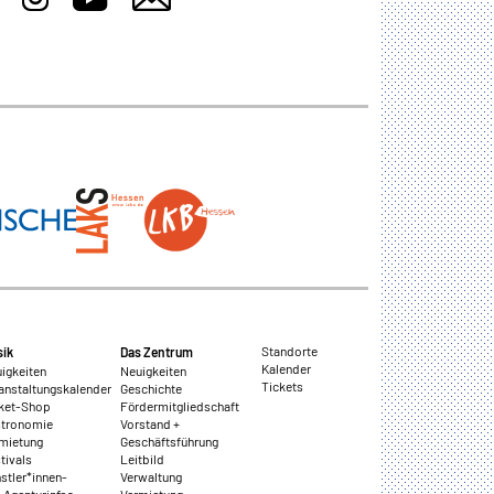
Standorte
ik
Das Zentrum
Kalender
igkeiten
Neuigkeiten
Tickets
anstaltungskalender
Geschichte
ket-Shop
Fördermitgliedschaft
tronomie
Vorstand +
mietung
Geschäftsführung
tivals
Leitbild
stler*innen-
Verwaltung
 Agenturinfos
Vermietung