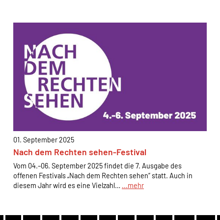
EXTERNE MEDIEN
Um Inhalte von Videoplattformen und Social Media
Plattformen anzeigen zu können, werden von diesen
externen Medien Cookies gesetzt.
Google Maps und Google Fonts
Name:
_ga, _gid, _gat_*, test_cookie
Anbieter:
Google Ireland Limited Gordon House, Barrow
01. September 2025
Street Dublin 4 Irland
Nach dem Rechten sehen-Festival
Zweck:
Vom 04.–06. September 2025 findet die 7. Ausgabe des
Anzeige von Google Maps Karten
offenen Festivals „Nach dem Rechten sehen“ statt. Auch in
diesem Jahr wird es eine Vielzahl…
...mehr
Cookie Laufzeit:
1 Tag, _ga 2 Jahre