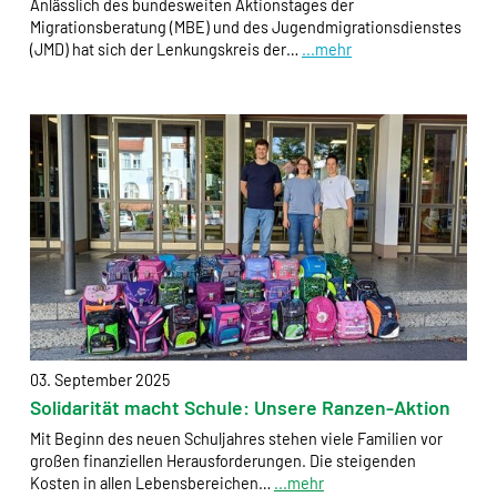
Anlässlich des bundesweiten Aktionstages der
Newsletteranmeldung Daten übertragen zu dürfen?
Migrationsberatung (MBE) und des Jugendmigrationsdienstes
Es werden Daten an Sendinblue übertragen. Da das
(JMD) hat sich der Lenkungskreis der…
...mehr
Formular von Sendinblue zur Verfügung gestellt wird,
werden die Daten des Formulars an Sendinblue
übertragen.
Sendinblue
Name:
__cfruid
Anbieter:
Sendinblue GmbH, Köpenicker Straße 126, 10179
Berlin
Zweck:
Einbindung der Newsletteranmeldung.
03. September 2025
Solidarität macht Schule: Unsere Ranzen-Aktion
Cookie Laufzeit:
Mit Beginn des neuen Schuljahres stehen viele Familien vor
Dauer der Sitzung
großen finanziellen Herausforderungen. Die steigenden
Kosten in allen Lebensbereichen…
...mehr