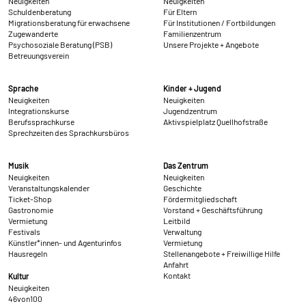
Neuigkeiten
Neuigkeiten
Schuldenberatung
Für Eltern
Migrationsberatung für erwachsene
Für Institutionen / Fortbildungen
Zugewanderte
Familienzentrum
Psychosoziale Beratung (PSB)
Unsere Projekte + Angebote
Betreuungsverein
Sprache
Kinder + Jugend
Neuigkeiten
Neuigkeiten
Integrationskurse
Jugendzentrum
Berufssprachkurse
Aktivspielplatz Quellhofstraße
Sprechzeiten des Sprachkursbüros
Musik
Das Zentrum
Neuigkeiten
Neuigkeiten
Veranstaltungskalender
Geschichte
Ticket-Shop
Fördermitgliedschaft
Gastronomie
Vorstand + Geschäftsführung
Vermietung
Leitbild
Festivals
Verwaltung
Künstler*innen- und Agenturinfos
Vermietung
Hausregeln
Stellenangebote + Freiwillige Hilfe
Anfahrt
Kontakt
Kultur
Neuigkeiten
46von100