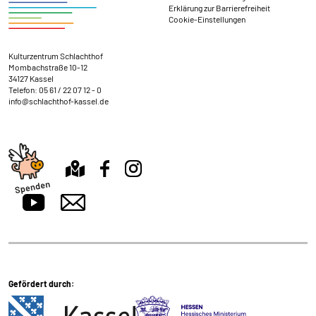
Erklärung zur Barrierefreiheit
Cookie-Einstellungen
Kontakt und Anschrift
Kulturzentrum Schlachthof
Mombachstraße 10-12
34127 Kassel
Telefon:
05 61 / 22 07 12 - 0
info@schlachthof-kassel.de
Gefördert durch: