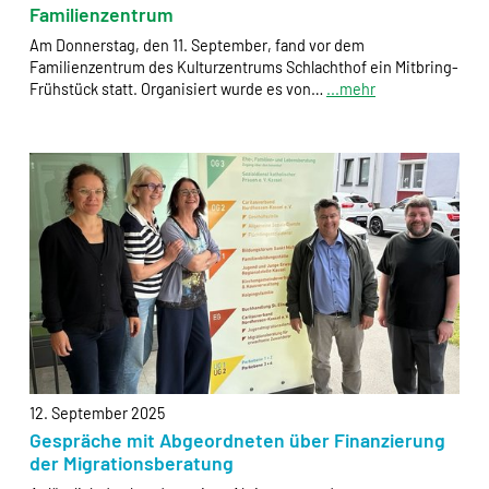
Verfügung gestellt wird, werden auch die Daten des
Familienzentrum
Captcha und des Formulars an HelpDirect übertragen.
Am Donnerstag, den 11. September, fand vor dem
Familienzentrum des Kulturzentrums Schlachthof ein Mitbring-
HelpDirect und Google reCAPTCHA
Frühstück statt. Organisiert wurde es von…
...mehr
Anbieter:
HelpDirect (HelpDirect e.V. Ahrweg 107 D-53347
Alfter) und Google Ireland Limited Gordon House,
Barrow Street Dublin 4 Irland
Zweck:
Erkennung von Spam und Schutz vor Missbrauch
im Spendenformular, Abwicklung der Spende mit
HelpDirect.
Cookie Laufzeit:
Je nach Cookie 6 Monate bis 2 Jahre
12. September 2025
Gespräche mit Abgeordneten über Finanzierung
NEWSLETTERANMELDUNG
der Migrationsberatung
Warum bitten wir darum für die