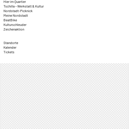
Hier im Quartier
Tschilla – Werkstatt & Kultur
Nordstadt-Picknick
Meine Nordstadt
BeatBike
Kulturschleuder
Zeichenaktion
Standorte
Kalender
Tickets