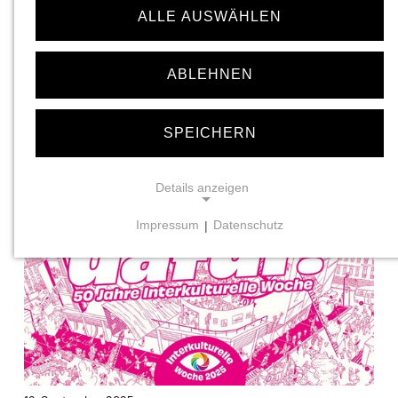
ALLE AUSWÄHLEN
22. September 2025
Ausstellung vor dem Schlachthof dokumentiert
migrantische Selbstorganisation
ABLEHNEN
Am Freitag, den 5. September, wurde vor dem Kulturzentrum
Schlachthof die Wanderausstellung „Migrantischer Widerstand
SPEICHERN
im Hamburg der 1990er Jahre“ mit…
...mehr
Details anzeigen
Impressum
|
Datenschutz
NOTWENDIGE COOKIES
Notwendige Cookies ermöglichen grundlegende
Funktionen und sind für die einwandfreie Funktion der
Website erforderlich.
Einverständnis-Cookie
Name:
cookie_consent