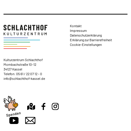
Rechtliches
Kontakt
Impressum
Datenschutzerklärung
Erklärung zur Barrierefreiheit
Cookie-Einstellungen
Kontakt und Anschrift
Kulturzentrum Schlachthof
Mombachstraße 10-12
34127 Kassel
Telefon:
05 61 / 22 07 12 - 0
info@schlachthof-kassel.de