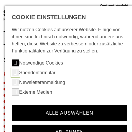
Kontrast-Ansicht
05 61 /22 07 12 - 0
COOKIE EINSTELLUNGEN
info@schlachthof-kassel.de
(öffnet 
Ticket-Shop
Wir nutzen Cookies auf unserer Website. Einige von
ihnen sind technisch notwendig, während andere uns
helfen, diese Website zu verbessern oder zusätzliche
Funktionalitäten zur Verfügung zu stellen.
Startseite
Kultur
Zeichenaktion
Bohle, Rosemarie
Notwendige Cookies
Spendenformular
Navigation für die Rubrik:
Kultur
Newsletteranmeldung
Neuigkeiten
46von100
Externe Medien
Hier im Quartier
Tschilla – Werkstatt & Kultur
Nordstadt-Picknick
ALLE AUSWÄHLEN
Meine Nordstadt
BeatBike
Kulturschleuder