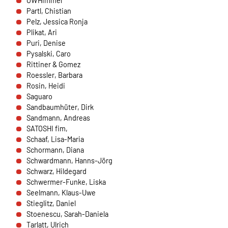
OWHimmel
übertragen.
Partl, Chistian
Pelz, Jessica Ronja
Sendinblue
Plikat, Ari
Puri, Denise
Name:
Pysalski, Caro
__cfruid
Rittiner & Gomez
Roessler, Barbara
Anbieter:
Rosin, Heidi
Sendinblue GmbH, Köpenicker Straße 126, 10179
Saguaro
Berlin
Sandbaumhüter, Dirk
Sandmann, Andreas
Zweck:
SATOSHI fim,
Einbindung der Newsletteranmeldung.
Schaaf, Lisa-Maria
Schormann, Diana
Cookie Laufzeit:
Schwardmann, Hanns-Jörg
Dauer der Sitzung
Schwarz, Hildegard
Schwermer-Funke, Liska
Seelmann, Klaus-Uwe
EXTERNE MEDIEN
Stieglitz, Daniel
Stoenescu, Sarah-Daniela
Um Inhalte von Videoplattformen und Social Media
Tarlatt, Ulrich
Plattformen anzeigen zu können, werden von diesen