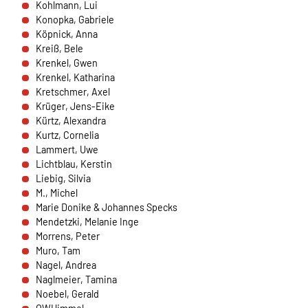
Kohlmann, Lui
Anbieter:
Konopka, Gabriele
HelpDirect (HelpDirect e.V. Ahrweg 107 D-53347
Köpnick, Anna
Alfter) und Google Ireland Limited Gordon House,
Kreiß, Bele
Barrow Street Dublin 4 Irland
Krenkel, Gwen
Krenkel, Katharina
Zweck:
Kretschmer, Axel
Erkennung von Spam und Schutz vor Missbrauch
Krüger, Jens-Eike
im Spendenformular, Abwicklung der Spende mit
Kürtz, Alexandra
HelpDirect.
Kurtz, Cornelia
Lammert, Uwe
Cookie Laufzeit:
Lichtblau, Kerstin
Je nach Cookie 6 Monate bis 2 Jahre
Liebig, Silvia
M., Michel
Marie Donike & Johannes Specks
Mendetzki, Melanie Inge
NEWSLETTERANMELDUNG
Morrens, Peter
Warum bitten wir darum für die
Muro, Tam
Newsletteranmeldung Daten übertragen zu dürfen?
Nagel, Andrea
Es werden Daten an Sendinblue übertragen. Da das
Naglmeier, Tamina
Formular von Sendinblue zur Verfügung gestellt wird,
Noebel, Gerald
werden die Daten des Formulars an Sendinblue