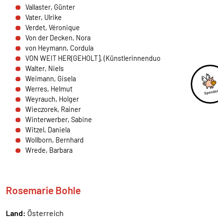
Vallaster, Günter
externen Medien Cookies gesetzt.
Vater, Ulrike
Verdet, Véronique
Google Maps und Google Fonts
Von der Decken, Nora
von Heymann, Cordula
Name:
VON WEIT HER(GEHOLT], (Künstlerinnenduo
_ga, _gid, _gat_*, test_cookie
Walter, Niels
Weimann, Gisela
Anbieter:
Werres, Helmut
Google Ireland Limited Gordon House, Barrow
Weyrauch, Holger
Street Dublin 4 Irland
Wieczorek, Rainer
Zweck:
Winterwerber, Sabine
Anzeige von Google Maps Karten
Witzel, Daniela
Wollborn, Bernhard
Cookie Laufzeit:
Wrede, Barbara
1 Tag, _ga 2 Jahre
Rosemarie Bohle
Land:
Österreich