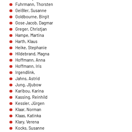
Fuhrmann, Thorsten
Cookie Laufzeit:
Geißler, Susanne
1 Jahr
Goldbourne, Birgit
Gose Jacob, Dagmar
Greger, Christjan
Hampe, Martina
SPENDENFORMULAR
Harth, Klaus
Warum bitten wir darum für das Spendenformular
Heike, Stephanie
Daten übertragen zu dürfen?
Hildebrand, Magna
Es werden Daten an HelpDirect und an Google
Hoffmann, Anna
übertragen. Wir verwenden auf der Spendenseite
Hoffmann, Iris
reCAPTCHA. reCAPTCHA versucht zu unterscheiden, ob
Irgendlink,
eine bestimmte Handlung im Internet von einem
Jahns, Astrid
Menschen oder von einem Computerprogramm bzw. Bot
Jung, Jljubow
vorgenommen wird. Wir verwenden reCAPTCHA
Karibou, Karina
ausschließlich im Spendenformular um MIssbrauch
Kassing, Reinhild
vorzubeugen. Da das Formular von HelpDirect zur
Kessler, Jürgen
Verfügung gestellt wird, werden auch die Daten des
Klaar, Norman
Captcha und des Formulars an HelpDirect übertragen.
Klaas, Katinka
Klary, Verena
Kocks, Susanne
HelpDirect und Google reCAPTCHA