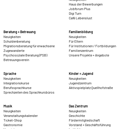
Haus der Bewerbungen
Jobforum Plus
Digi Turn
Café Lebenslust
Beratung + Betreuung
Familienbildung
Neuigkeiten
Neuigkeiten
Schuldenberatung
Für Eltern
Migrationsberatung für erwachsene
Für Institutionen / Fortbildungen
Zugewanderte
Familienzentrum
Psychosoziale Beratung (PSB)
Unsere Projekte + Angebote
Betreuungsverein
Sprache
Kinder + Jugend
Neuigkeiten
Neuigkeiten
Integrationskurse
Jugendzentrum
Berufssprachkurse
Aktivspielplatz Quellhofstraße
Sprechzeiten des Sprachkursbüros
Musik
Das Zentrum
Neuigkeiten
Neuigkeiten
Veranstaltungskalender
Geschichte
Ticket-Shop
Fördermitgliedschaft
Gastronomie
Vorstand + Geschäftsführung