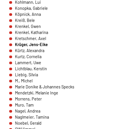
Kohlmann, Lui
Anbieter:
Konopka, Gabriele
HelpDirect (HelpDirect e.V. Ahrweg 107 D-53347
Köpnick, Anna
Alfter) und Google Ireland Limited Gordon House,
Kreiß, Bele
Barrow Street Dublin 4 Irland
Krenkel, Gwen
Krenkel, Katharina
Zweck:
Kretschmer, Axel
Erkennung von Spam und Schutz vor Missbrauch
Krüger, Jens-Eike
im Spendenformular, Abwicklung der Spende mit
Kürtz, Alexandra
HelpDirect.
Kurtz, Cornelia
Lammert, Uwe
Cookie Laufzeit:
Lichtblau, Kerstin
Je nach Cookie 6 Monate bis 2 Jahre
Liebig, Silvia
M., Michel
Marie Donike & Johannes Specks
Mendetzki, Melanie Inge
NEWSLETTERANMELDUNG
Morrens, Peter
Warum bitten wir darum für die
Muro, Tam
Newsletteranmeldung Daten übertragen zu dürfen?
Nagel, Andrea
Es werden Daten an Sendinblue übertragen. Da das
Naglmeier, Tamina
Formular von Sendinblue zur Verfügung gestellt wird,
Noebel, Gerald
werden die Daten des Formulars an Sendinblue