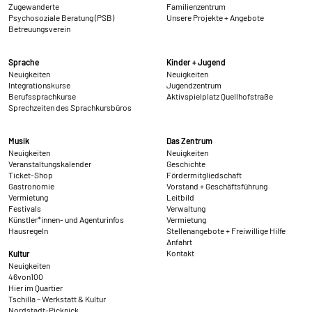
Zugewanderte
Familienzentrum
Psychosoziale Beratung (PSB)
Unsere Projekte + Angebote
Betreuungsverein
Sprache
Kinder + Jugend
Neuigkeiten
Neuigkeiten
Integrationskurse
Jugendzentrum
Berufssprachkurse
Aktivspielplatz Quellhofstraße
Sprechzeiten des Sprachkursbüros
Musik
Das Zentrum
Neuigkeiten
Neuigkeiten
Veranstaltungskalender
Geschichte
Ticket-Shop
Fördermitgliedschaft
Gastronomie
Vorstand + Geschäftsführung
Vermietung
Leitbild
Festivals
Verwaltung
Künstler*innen- und Agenturinfos
Vermietung
Hausregeln
Stellenangebote + Freiwillige Hilfe
Anfahrt
Kontakt
Kultur
Neuigkeiten
46von100
Hier im Quartier
Tschilla – Werkstatt & Kultur
Nordstadt-Picknick