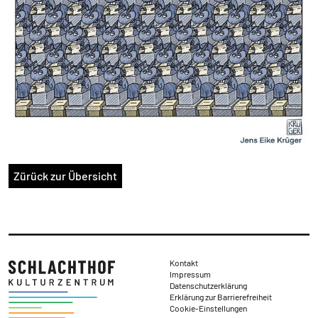
Zürück zur Übersicht
Rechtliches
Kontakt
Impressum
Datenschutzerklärung
Erklärung zur Barrierefreiheit
Cookie-Einstellungen