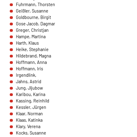
Fuhrmann, Thorsten
Cookie Laufzeit:
Geißler, Susanne
1 Jahr
Goldbourne, Birgit
Gose Jacob, Dagmar
Greger, Christjan
Hampe, Martina
SPENDENFORMULAR
Harth, Klaus
Warum bitten wir darum für das Spendenformular
Heike, Stephanie
Daten übertragen zu dürfen?
Hildebrand, Magna
Es werden Daten an HelpDirect und an Google
Hoffmann, Anna
übertragen. Wir verwenden auf der Spendenseite
Hoffmann, Iris
reCAPTCHA. reCAPTCHA versucht zu unterscheiden, ob
Irgendlink,
eine bestimmte Handlung im Internet von einem
Jahns, Astrid
Menschen oder von einem Computerprogramm bzw. Bot
Jung, Jljubow
vorgenommen wird. Wir verwenden reCAPTCHA
Karibou, Karina
ausschließlich im Spendenformular um MIssbrauch
Kassing, Reinhild
vorzubeugen. Da das Formular von HelpDirect zur
Kessler, Jürgen
Verfügung gestellt wird, werden auch die Daten des
Klaar, Norman
Captcha und des Formulars an HelpDirect übertragen.
Klaas, Katinka
Klary, Verena
Kocks, Susanne
HelpDirect und Google reCAPTCHA