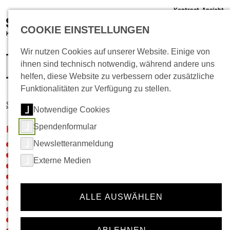
Kontrast-Ansicht
05 61 /22 07 12 - 0
COOKIE EINSTELLUNGEN
info@schlachthof-kassel.de
(öffnet 
Ticket-Shop
Wir nutzen Cookies auf unserer Website. Einige von
ihnen sind technisch notwendig, während andere uns
helfen, diese Website zu verbessern oder zusätzliche
Funktionalitäten zur Verfügung zu stellen.
Startseite
Kultur
Zeichenaktion
Krüger, Jens-Eike
Notwendige Cookies
Spendenformular
Navigation für die Rubrik:
Kultur
Newsletteranmeldung
Neuigkeiten
46von100
Externe Medien
Hier im Quartier
Tschilla – Werkstatt & Kultur
Nordstadt-Picknick
ALLE AUSWÄHLEN
Meine Nordstadt
BeatBike
Kulturschleuder