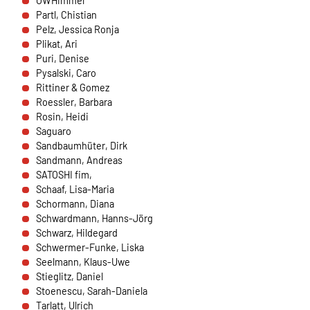
OWHimmel
übertragen.
Partl, Chistian
Pelz, Jessica Ronja
Sendinblue
Plikat, Ari
Puri, Denise
Name:
Pysalski, Caro
__cfruid
Rittiner & Gomez
Roessler, Barbara
Anbieter:
Rosin, Heidi
Sendinblue GmbH, Köpenicker Straße 126, 10179
Saguaro
Berlin
Sandbaumhüter, Dirk
Sandmann, Andreas
Zweck:
SATOSHI fim,
Einbindung der Newsletteranmeldung.
Schaaf, Lisa-Maria
Schormann, Diana
Cookie Laufzeit:
Schwardmann, Hanns-Jörg
Dauer der Sitzung
Schwarz, Hildegard
Schwermer-Funke, Liska
Seelmann, Klaus-Uwe
EXTERNE MEDIEN
Stieglitz, Daniel
Stoenescu, Sarah-Daniela
Um Inhalte von Videoplattformen und Social Media
Tarlatt, Ulrich
Plattformen anzeigen zu können, werden von diesen