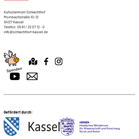
Kontakt und Anschrift
Kulturzentrum Schlachthof
Mombachstraße 10-12
34127 Kassel
Telefon:
05 61 / 22 07 12 - 0
info@schlachthof-kassel.de
Gefördert durch: