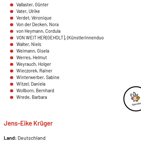
Vallaster, Günter
externen Medien Cookies gesetzt.
Vater, Ulrike
Verdet, Véronique
Google Maps und Google Fonts
Von der Decken, Nora
von Heymann, Cordula
Name:
VON WEIT HER(GEHOLT], (Künstlerinnenduo
_ga, _gid, _gat_*, test_cookie
Walter, Niels
Weimann, Gisela
Anbieter:
Werres, Helmut
Google Ireland Limited Gordon House, Barrow
Weyrauch, Holger
Street Dublin 4 Irland
Wieczorek, Rainer
Zweck:
Winterwerber, Sabine
Anzeige von Google Maps Karten
Witzel, Daniela
Wollborn, Bernhard
Cookie Laufzeit:
Wrede, Barbara
1 Tag, _ga 2 Jahre
Jens-Eike Krüger
Land:
Deutschland