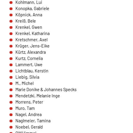
Kohlmann, Lui
Anbieter:
Konopka, Gabriele
HelpDirect (HelpDirect e.V. Ahrweg 107 D-53347
Köpnick, Anna
Alfter) und Google Ireland Limited Gordon House,
Kreiß, Bele
Barrow Street Dublin 4 Irland
Krenkel, Gwen
Krenkel, Katharina
Zweck:
Kretschmer, Axel
Erkennung von Spam und Schutz vor Missbrauch
Krüger, Jens-Eike
im Spendenformular, Abwicklung der Spende mit
Kürtz, Alexandra
HelpDirect.
Kurtz, Cornelia
Lammert, Uwe
Cookie Laufzeit:
Lichtblau, Kerstin
Je nach Cookie 6 Monate bis 2 Jahre
Liebig, Silvia
M., Michel
Marie Donike & Johannes Specks
Mendetzki, Melanie Inge
NEWSLETTERANMELDUNG
Morrens, Peter
Warum bitten wir darum für die
Muro, Tam
Newsletteranmeldung Daten übertragen zu dürfen?
Nagel, Andrea
Es werden Daten an Sendinblue übertragen. Da das
Naglmeier, Tamina
Formular von Sendinblue zur Verfügung gestellt wird,
Noebel, Gerald
werden die Daten des Formulars an Sendinblue