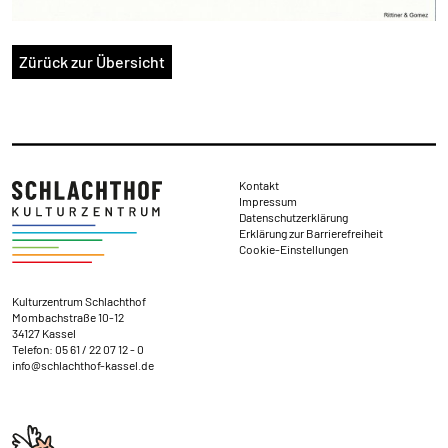
Zürück zur Übersicht
Rechtliches
Kontakt
Impressum
Datenschutzerklärung
Erklärung zur Barrierefreiheit
Cookie-Einstellungen
Kontakt und Anschrift
Kulturzentrum Schlachthof
Mombachstraße 10-12
34127 Kassel
Telefon:
05 61 / 22 07 12 - 0
info@schlachthof-kassel.de