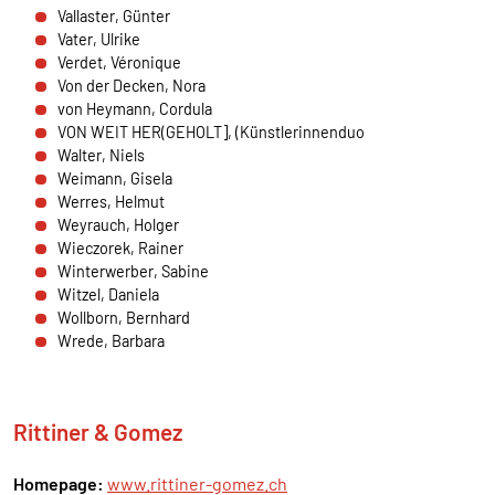
Vallaster, Günter
externen Medien Cookies gesetzt.
Vater, Ulrike
Verdet, Véronique
Google Maps und Google Fonts
Von der Decken, Nora
von Heymann, Cordula
Name:
VON WEIT HER(GEHOLT], (Künstlerinnenduo
_ga, _gid, _gat_*, test_cookie
Walter, Niels
Weimann, Gisela
Anbieter:
Werres, Helmut
Google Ireland Limited Gordon House, Barrow
Weyrauch, Holger
Street Dublin 4 Irland
Wieczorek, Rainer
Zweck:
Winterwerber, Sabine
Anzeige von Google Maps Karten
Witzel, Daniela
Wollborn, Bernhard
Cookie Laufzeit:
Wrede, Barbara
1 Tag, _ga 2 Jahre
Rittiner & Gomez
Homepage:
www.rittiner-gomez.ch