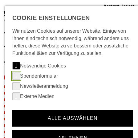
Kontrast-Ansicht
05 61 /22 07 12 - 0
COOKIE EINSTELLUNGEN
info@schlachthof-kassel.de
(öffnet 
Ticket-Shop
Wir nutzen Cookies auf unserer Website. Einige von
ihnen sind technisch notwendig, während andere uns
helfen, diese Website zu verbessern oder zusätzliche
Funktionalitäten zur Verfügung zu stellen.
Startseite
Kultur
Zeichenaktion
Rittiner & Gomez
Notwendige Cookies
Spendenformular
Navigation für die Rubrik:
Kultur
Newsletteranmeldung
Neuigkeiten
46von100
Externe Medien
Hier im Quartier
Tschilla – Werkstatt & Kultur
Nordstadt-Picknick
ALLE AUSWÄHLEN
Meine Nordstadt
BeatBike
Kulturschleuder