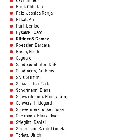
OWHimmel
übertragen.
Partl, Chistian
Pelz, Jessica Ronja
Sendinblue
Plikat, Ari
Puri, Denise
Name:
Pysalski, Caro
__cfruid
Rittiner & Gomez
Roessler, Barbara
Anbieter:
Rosin, Heidi
Sendinblue GmbH, Köpenicker Straße 126, 10179
Saguaro
Berlin
Sandbaumhüter, Dirk
Sandmann, Andreas
Zweck:
SATOSHI fim,
Einbindung der Newsletteranmeldung.
Schaaf, Lisa-Maria
Schormann, Diana
Cookie Laufzeit:
Schwardmann, Hanns-Jörg
Dauer der Sitzung
Schwarz, Hildegard
Schwermer-Funke, Liska
Seelmann, Klaus-Uwe
EXTERNE MEDIEN
Stieglitz, Daniel
Stoenescu, Sarah-Daniela
Um Inhalte von Videoplattformen und Social Media
Tarlatt, Ulrich
Plattformen anzeigen zu können, werden von diesen