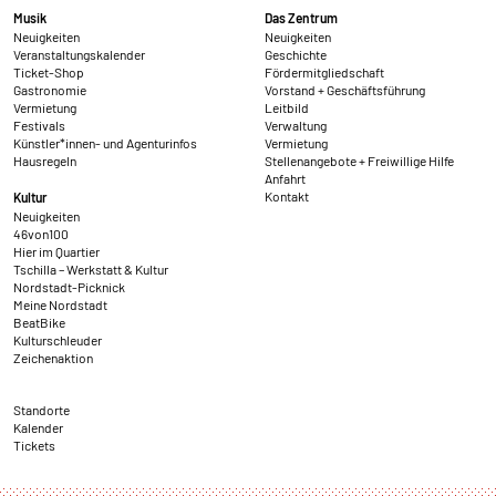
Musik
Das Zentrum
Neuigkeiten
Neuigkeiten
Veranstaltungskalender
Geschichte
Ticket-Shop
Fördermitgliedschaft
Gastronomie
Vorstand + Geschäftsführung
Vermietung
Leitbild
Festivals
Verwaltung
Künstler*innen- und Agenturinfos
Vermietung
Hausregeln
Stellenangebote + Freiwillige Hilfe
Anfahrt
Kontakt
Kultur
Neuigkeiten
46von100
Hier im Quartier
Tschilla – Werkstatt & Kultur
Nordstadt-Picknick
Meine Nordstadt
BeatBike
Kulturschleuder
Zeichenaktion
Standorte
Kalender
Tickets