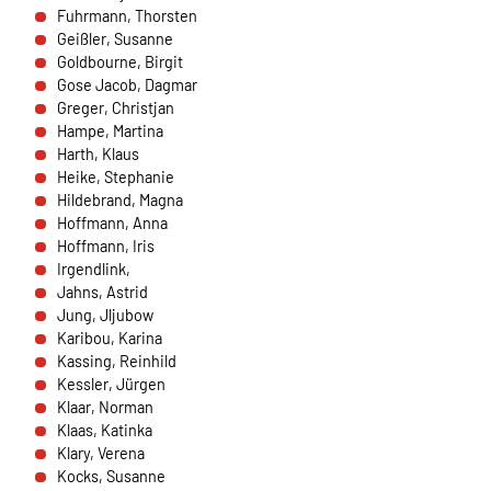
Fuhrmann, Thorsten
Cookie Laufzeit:
Geißler, Susanne
1 Jahr
Goldbourne, Birgit
Gose Jacob, Dagmar
Greger, Christjan
Hampe, Martina
SPENDENFORMULAR
Harth, Klaus
Warum bitten wir darum für das Spendenformular
Heike, Stephanie
Daten übertragen zu dürfen?
Hildebrand, Magna
Es werden Daten an HelpDirect und an Google
Hoffmann, Anna
übertragen. Wir verwenden auf der Spendenseite
Hoffmann, Iris
reCAPTCHA. reCAPTCHA versucht zu unterscheiden, ob
Irgendlink,
eine bestimmte Handlung im Internet von einem
Jahns, Astrid
Menschen oder von einem Computerprogramm bzw. Bot
Jung, Jljubow
vorgenommen wird. Wir verwenden reCAPTCHA
Karibou, Karina
ausschließlich im Spendenformular um MIssbrauch
Kassing, Reinhild
vorzubeugen. Da das Formular von HelpDirect zur
Kessler, Jürgen
Verfügung gestellt wird, werden auch die Daten des
Klaar, Norman
Captcha und des Formulars an HelpDirect übertragen.
Klaas, Katinka
Klary, Verena
Kocks, Susanne
HelpDirect und Google reCAPTCHA