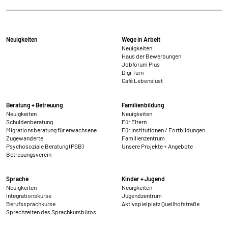
Neuigkeiten
Wege in Arbeit
Neuigkeiten
Haus der Bewerbungen
Jobforum Plus
Digi Turn
Café Lebenslust
Beratung + Betreuung
Familienbildung
Neuigkeiten
Neuigkeiten
Schuldenberatung
Für Eltern
Migrationsberatung für erwachsene
Für Institutionen / Fortbildungen
Zugewanderte
Familienzentrum
Psychosoziale Beratung (PSB)
Unsere Projekte + Angebote
Betreuungsverein
Sprache
Kinder + Jugend
Neuigkeiten
Neuigkeiten
Integrationskurse
Jugendzentrum
Berufssprachkurse
Aktivspielplatz Quellhofstraße
Sprechzeiten des Sprachkursbüros