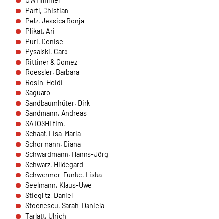
OWHimmel
übertragen.
Partl, Chistian
Pelz, Jessica Ronja
Sendinblue
Plikat, Ari
Puri, Denise
Name:
Pysalski, Caro
__cfruid
Rittiner & Gomez
Roessler, Barbara
Anbieter:
Rosin, Heidi
Sendinblue GmbH, Köpenicker Straße 126, 10179
Saguaro
Berlin
Sandbaumhüter, Dirk
Sandmann, Andreas
Zweck:
SATOSHI fim,
Einbindung der Newsletteranmeldung.
Schaaf, Lisa-Maria
Schormann, Diana
Cookie Laufzeit:
Schwardmann, Hanns-Jörg
Dauer der Sitzung
Schwarz, Hildegard
Schwermer-Funke, Liska
Seelmann, Klaus-Uwe
EXTERNE MEDIEN
Stieglitz, Daniel
Stoenescu, Sarah-Daniela
Um Inhalte von Videoplattformen und Social Media
Tarlatt, Ulrich
Plattformen anzeigen zu können, werden von diesen