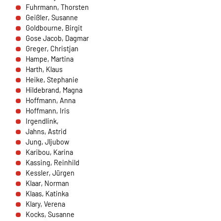
Fuhrmann, Thorsten
Cookie Laufzeit:
Geißler, Susanne
1 Jahr
Goldbourne, Birgit
Gose Jacob, Dagmar
Greger, Christjan
Hampe, Martina
SPENDENFORMULAR
Harth, Klaus
Warum bitten wir darum für das Spendenformular
Heike, Stephanie
Daten übertragen zu dürfen?
Hildebrand, Magna
Es werden Daten an HelpDirect und an Google
Hoffmann, Anna
übertragen. Wir verwenden auf der Spendenseite
Hoffmann, Iris
reCAPTCHA. reCAPTCHA versucht zu unterscheiden, ob
Irgendlink,
eine bestimmte Handlung im Internet von einem
Jahns, Astrid
Menschen oder von einem Computerprogramm bzw. Bot
Jung, Jljubow
vorgenommen wird. Wir verwenden reCAPTCHA
Karibou, Karina
ausschließlich im Spendenformular um MIssbrauch
Kassing, Reinhild
vorzubeugen. Da das Formular von HelpDirect zur
Kessler, Jürgen
Verfügung gestellt wird, werden auch die Daten des
Klaar, Norman
Captcha und des Formulars an HelpDirect übertragen.
Klaas, Katinka
Klary, Verena
Kocks, Susanne
HelpDirect und Google reCAPTCHA