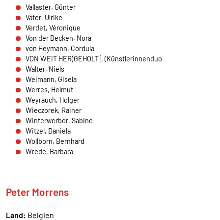
Vallaster, Günter
externen Medien Cookies gesetzt.
Vater, Ulrike
Verdet, Véronique
Google Maps und Google Fonts
Von der Decken, Nora
von Heymann, Cordula
Name:
VON WEIT HER(GEHOLT], (Künstlerinnenduo
_ga, _gid, _gat_*, test_cookie
Walter, Niels
Weimann, Gisela
Anbieter:
Werres, Helmut
Google Ireland Limited Gordon House, Barrow
Weyrauch, Holger
Street Dublin 4 Irland
Wieczorek, Rainer
Zweck:
Winterwerber, Sabine
Anzeige von Google Maps Karten
Witzel, Daniela
Wollborn, Bernhard
Cookie Laufzeit:
Wrede, Barbara
1 Tag, _ga 2 Jahre
Peter Morrens
Land:
Belgien