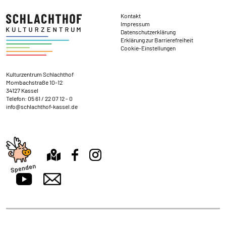
Rechtliches
Kontakt
Impressum
Datenschutzerklärung
Erklärung zur Barrierefreiheit
Cookie-Einstellungen
Kontakt und Anschrift
Kulturzentrum Schlachthof
Mombachstraße 10-12
34127 Kassel
Telefon:
05 61 / 22 07 12 - 0
info@schlachthof-kassel.de