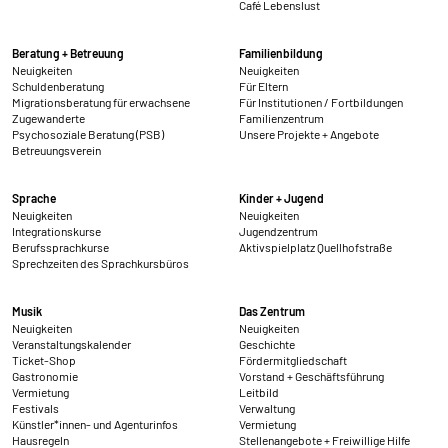
Café Lebenslust
Beratung + Betreuung
Familienbildung
Neuigkeiten
Neuigkeiten
Schuldenberatung
Für Eltern
Migrationsberatung für erwachsene
Für Institutionen / Fortbildungen
Zugewanderte
Familienzentrum
Psychosoziale Beratung (PSB)
Unsere Projekte + Angebote
Betreuungsverein
Sprache
Kinder + Jugend
Neuigkeiten
Neuigkeiten
Integrationskurse
Jugendzentrum
Berufssprachkurse
Aktivspielplatz Quellhofstraße
Sprechzeiten des Sprachkursbüros
Musik
Das Zentrum
Neuigkeiten
Neuigkeiten
Veranstaltungskalender
Geschichte
Ticket-Shop
Fördermitgliedschaft
Gastronomie
Vorstand + Geschäftsführung
Vermietung
Leitbild
Festivals
Verwaltung
Künstler*innen- und Agenturinfos
Vermietung
Hausregeln
Stellenangebote + Freiwillige Hilfe