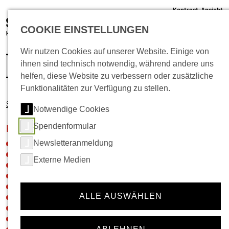
Kontrast-Ansicht
05 61 /22 07 12 - 0
COOKIE EINSTELLUNGEN
info@schlachthof-kassel.de
(öffnet 
Ticket-Shop
Wir nutzen Cookies auf unserer Website. Einige von
ihnen sind technisch notwendig, während andere uns
helfen, diese Website zu verbessern oder zusätzliche
Funktionalitäten zur Verfügung zu stellen.
Startseite
Kultur
Zeichenaktion
Morrens, Peter
Notwendige Cookies
Spendenformular
Navigation für die Rubrik:
Kultur
Newsletteranmeldung
Neuigkeiten
46von100
Externe Medien
Hier im Quartier
Tschilla – Werkstatt & Kultur
Nordstadt-Picknick
ALLE AUSWÄHLEN
Meine Nordstadt
BeatBike
Kulturschleuder