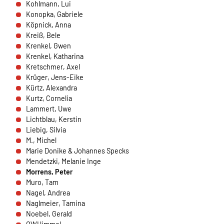
Kohlmann, Lui
Anbieter:
Konopka, Gabriele
HelpDirect (HelpDirect e.V. Ahrweg 107 D-53347
Köpnick, Anna
Alfter) und Google Ireland Limited Gordon House,
Kreiß, Bele
Barrow Street Dublin 4 Irland
Krenkel, Gwen
Krenkel, Katharina
Zweck:
Kretschmer, Axel
Erkennung von Spam und Schutz vor Missbrauch
Krüger, Jens-Eike
im Spendenformular, Abwicklung der Spende mit
Kürtz, Alexandra
HelpDirect.
Kurtz, Cornelia
Lammert, Uwe
Cookie Laufzeit:
Lichtblau, Kerstin
Je nach Cookie 6 Monate bis 2 Jahre
Liebig, Silvia
M., Michel
Marie Donike & Johannes Specks
Mendetzki, Melanie Inge
NEWSLETTERANMELDUNG
Morrens, Peter
Warum bitten wir darum für die
Muro, Tam
Newsletteranmeldung Daten übertragen zu dürfen?
Nagel, Andrea
Es werden Daten an Sendinblue übertragen. Da das
Naglmeier, Tamina
Formular von Sendinblue zur Verfügung gestellt wird,
Noebel, Gerald
werden die Daten des Formulars an Sendinblue