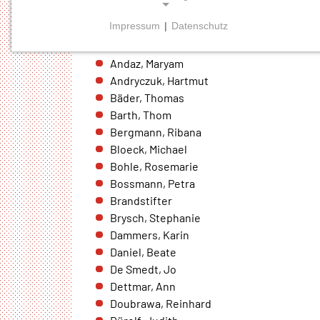
Kulturschleuder
Impressum
|
Datenschutz
Zeichenaktion
NOTWENDIGE COOKIES
Aichhorn, Carolin
Notwendige Cookies ermöglichen grundlegende
Andaz, Maryam
Funktionen und sind für die einwandfreie Funktion der
Andryczuk, Hartmut
Website erforderlich.
Bäder, Thomas
Barth, Thom
Einverständnis-Cookie
Bergmann, Ribana
Name:
Bloeck, Michael
cookie_consent
Bohle, Rosemarie
Bossmann, Petra
Zweck:
Brandstifter
Dieser Cookie speichert die
Brysch, Stephanie
ausgewählten Einverständnis-
Dammers, Karin
Optionen des Benutzers
Daniel, Beate
Cookie
De Smedt, Jo
Laufzeit:
Dettmar, Ann
1 Jahr
Doubrawa, Reinhard