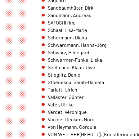
Saguaro
Um Inhalte von Videoplattformen und Social Media
Sandbaumhüter, Dirk
Plattformen anzeigen zu können, werden von diesen
Sandmann, Andreas
externen Medien Cookies gesetzt.
SATOSHI fim,
Schaaf, Lisa-Maria
Google Maps und Google Fonts
Schormann, Diana
Name:
Schwardmann, Hanns-Jörg
_ga, _gid, _gat_*, test_cookie
Schwarz, Hildegard
Schwermer-Funke, Liska
Anbieter:
Seelmann, Klaus-Uwe
Google Ireland Limited Gordon
House, Barrow Street Dublin 4
Stieglitz, Daniel
Irland
Stoenescu, Sarah-Daniela
Tarlatt, Ulrich
Zweck:
Vallaster, Günter
Anzeige von Google Maps Karten
Vater, Ulrike
Cookie
Verdet, Véronique
Laufzeit:
Von der Decken, Nora
1 Tag, _ga 2 Jahre
von Heymann, Cordula
VON WEIT HER(GEHOLT], (Künstlerinnend