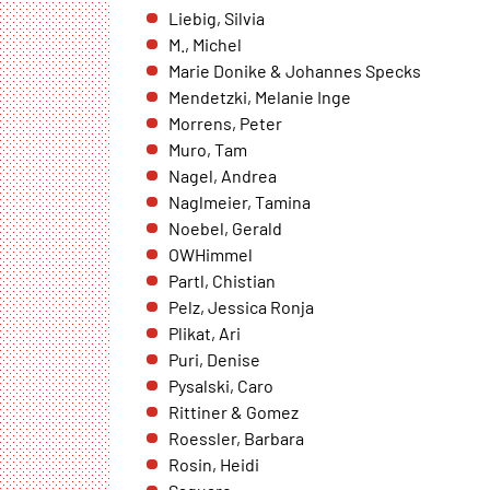
übertragen.
Liebig, Silvia
M., Michel
Sendinblue
Marie Donike & Johannes Specks
Mendetzki, Melanie Inge
Name:
Morrens, Peter
__cfruid
Muro, Tam
Anbieter:
Nagel, Andrea
Sendinblue GmbH, Köpenicker
Naglmeier, Tamina
Straße 126, 10179 Berlin
Noebel, Gerald
Zweck:
OWHimmel
Einbindung der
Partl, Chistian
Newsletteranmeldung.
Pelz, Jessica Ronja
Plikat, Ari
Cookie
Puri, Denise
Laufzeit:
Pysalski, Caro
Dauer der Sitzung
Rittiner & Gomez
Roessler, Barbara
Rosin, Heidi
EXTERNE MEDIEN