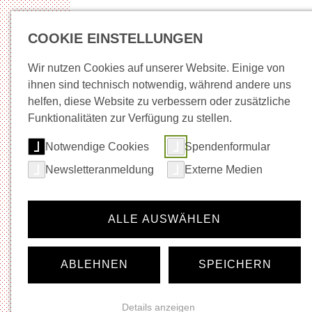
COOKIE EINSTELLUNGEN
Wir nutzen Cookies auf unserer Website. Einige von
ihnen sind technisch notwendig, während andere uns
helfen, diese Website zu verbessern oder zusätzliche
Neuigkeiten
Wege in Arbeit
Beratung + Be
Funktionalitäten zur Verfügung zu stellen.
Notwendige Cookies
Spendenformular
Startseite
Kultur
Zeichenaktion
Kohlmann, Lui
Newsletteranmeldung
Externe Medien
Navigation für die Rubrik:
Kultur
Neuigkeiten
ALLE AUSWÄHLEN
46von100
Hier im Quartier
Tschilla – Werkstatt & Kultur
ABLEHNEN
SPEICHERN
Nordstadt-Picknick
Meine Nordstadt
BeatBike
Details anzeigen