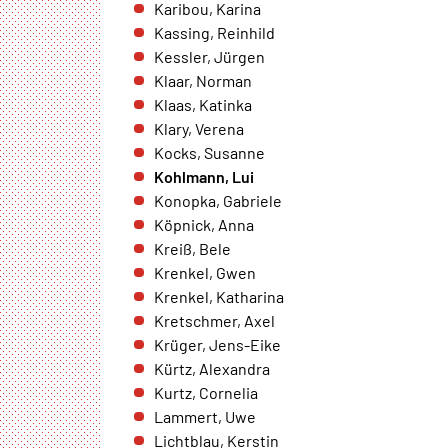
Karibou, Karina
Barrow Street Dublin 4 Irland
Kassing, Reinhild
Kessler, Jürgen
Zweck:
Erkennung von Spam und Schutz
Klaar, Norman
vor Missbrauch im
Klaas, Katinka
Spendenformular, Abwicklung der
Klary, Verena
Spende mit HelpDirect.
Kocks, Susanne
Kohlmann, Lui
Cookie
Konopka, Gabriele
Laufzeit:
Je nach Cookie 6 Monate bis 2
Köpnick, Anna
Jahre
Kreiß, Bele
Krenkel, Gwen
Krenkel, Katharina
Kretschmer, Axel
NEWSLETTERANMELDUNG
Krüger, Jens-Eike
Warum bitten wir darum für die
Kürtz, Alexandra
Newsletteranmeldung Daten übertragen zu dürfen?
Es werden Daten an Sendinblue übertragen. Da das
Kurtz, Cornelia
Formular von Sendinblue zur Verfügung gestellt wird,
Lammert, Uwe
werden die Daten des Formulars an Sendinblue
Lichtblau, Kerstin